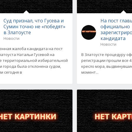
Суд признал, что Гусева и
На пост глав
Сумин точно не «победят»
официально
в Златоусте
зарегистрир
кандидата
Новости
Новости
онная жалоба кандидата на пост
латоуста Натальи Гусевой на
В Златоусте процедуру о
е территориальной избирательной
регистрации прошли все 4
и города была отклонена судом,
кресло мэра, выдвинувши
и сегодня в
момент...