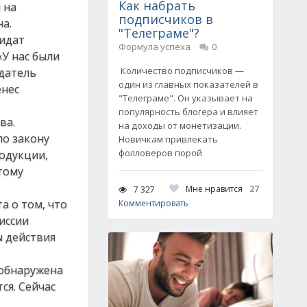
Как набрать
 на
подписчиков в
на.
"Телеграме"?
дидат
Формула успеха
0
«У нас были
Количество подписчиков —
едатель
один из главных показателей в
енес
"Телеграме". Он указывает на
популярность блогера и влияет
ва.
на доходы от монетизации.
по закону
Новичкам привлекать
фолловеров порой
одукции,
тому
Мне нравится
27
7 327
а о том, что
Комментировать
иссии
ы действия
 обнаружена
ся. Сейчас