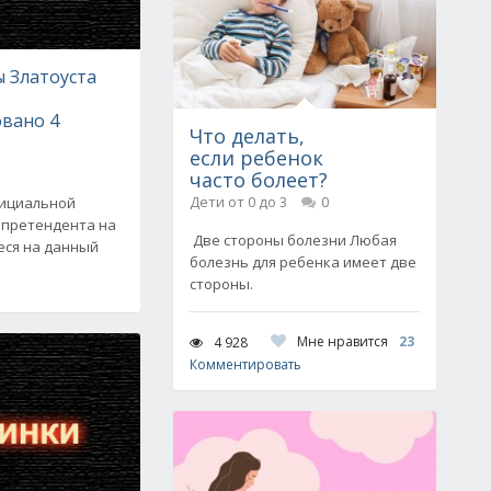
ы Златоуста
овано 4
Что делать,
если ребенок
часто болеет?
Дети от 0 до 3
0
фициальной
 претендента на
Две стороны болезни Любая
еся на данный
болезнь для ребенка имеет две
стороны.
Мне нравится
23
4 928
Комментировать