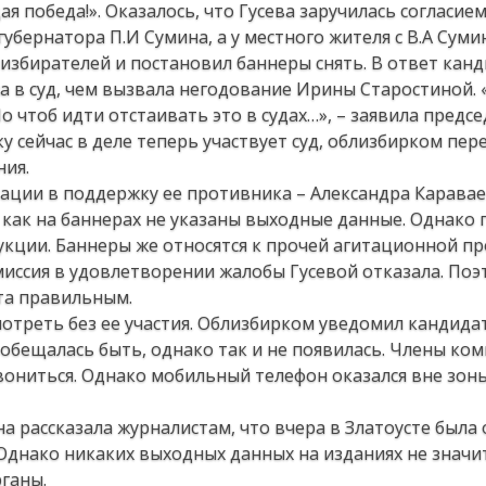
я победа!». Оказалось, что Гусева заручилась согласием
убернатора П.И Сумина, а у местного жителя с В.А Суми
избирателей и постановил баннеры снять. В ответ кан
а в суд, чем вызвала негодование Ирины Старостиной. 
о чтоб идти отстаивать это в судах…», – заявила предс
 сейчас в деле теперь участвует суд, облизбирком пер
ния.
тации в поддержку ее противника – Александра Каравае
как на баннерах не указаны выходные данные. Однако 
укции. Баннеры же относятся к прочей агитационной пр
иссия в удовлетворении жалобы Гусевой отказала. Поэ
та правильным.
отреть без ее участия. Облизбирком уведомил кандидат
 обещалась быть, однако так и не появилась. Члены ком
звониться. Однако мобильный телефон оказался вне зон
на рассказала журналистам, что вчера в Златоусте была
 Однако никаких выходных данных на изданиях не значит
ганы.