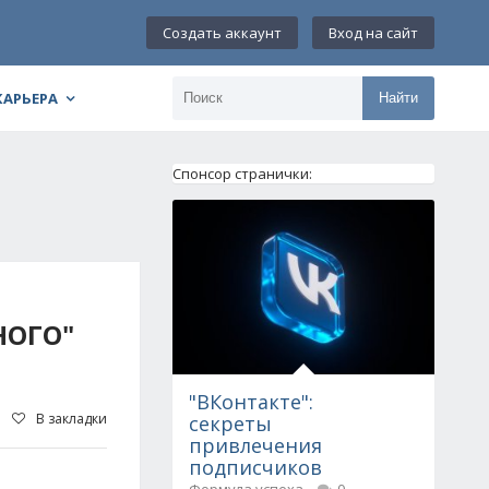
Создать аккаунт
Вход на сайт
КАРЬЕРА
Найти
Спонсор странички:
НОГО"
"ВКонтакте":
В закладки
секреты
привлечения
подписчиков