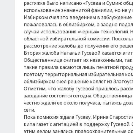
растяжке было написано «Гусева и Сумин: обща
использование знаменитой фамилии, но не у г
Избирком счел это введением в заблуждение 
пожаловалась в облизбирком, а заодно подал
случаи использования «черных» технологий. Н
областной избирательной комиссии. Поскольку
рассмотрение жалобы до получения его реше
Вторая жалоба Натальи Гусевой касается аги
Общественница считает их незаконными, так 
такие правила касаются лишь печатной прод
поэтому территориальная избирательная ком
облизбирком счел решение коллег из Златоус
Отметим, что жалобу Гусевой пришлось рассм
заседание состоится сегодня. Общественница
честно ждали ее около получаса, пытаясь до
сети.
Пока комиссия ждала Гусеву, Ирина Старости
кипа газет с агитацией в поддержку Гусевой.
этим делом занялись правоохранительные ор