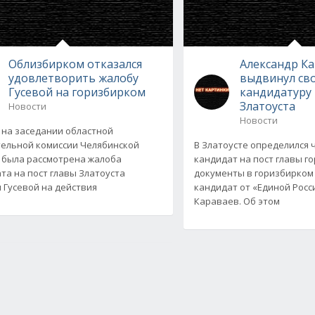
Облизбирком отказался
Александр К
удовлетворить жалобу
выдвинул св
Гусевой на горизбирком
кандидатуру 
Златоуста
Новости
Новости
 на заседании областной
ельной комиссии Челябинской
В Златоусте определился
 была рассмотрена жалоба
кандидат на пост главы го
та на пост главы Златоуста
документы в горизбирком
 Гусевой на действия
кандидат от «Единой Росс
Караваев. Об этом