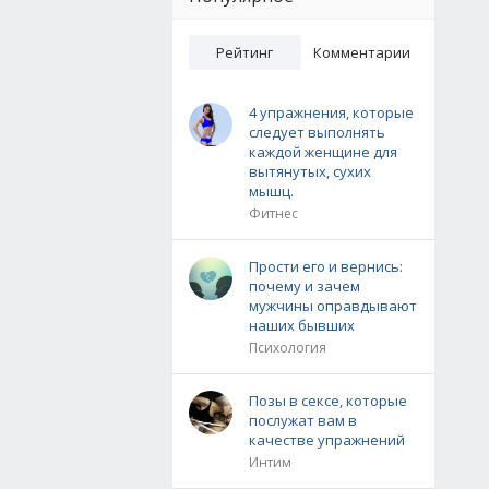
Рейтинг
Комментарии
4 упражнения, которые
следует выполнять
каждой женщине для
вытянутых, сухих
мышц.
Фитнес
Прости его и вернись:
почему и зачем
мужчины оправдывают
наших бывших
Психология
Позы в сексе, которые
послужат вам в
качестве упражнений
Интим