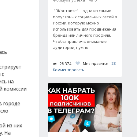
Формула успеха
0
"ВКонтакте" – одна из самых
популярных социальных сетей в
России, которую можно
использовать для продвижения
бренда или личного профиля.
Чтобы привлечь внимание
аудитории, нужно
ась
Мне нравится
28
28 374
истрирует
Комментировать
 с
ись на
й комиссии
в городе
есло
ой из них
. На