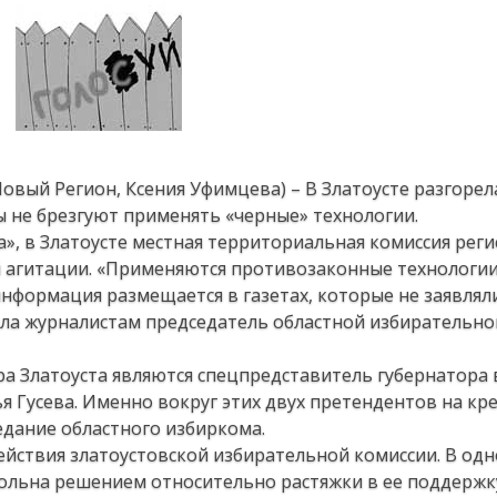
(Новый Регион, Ксения Уфимцева) – В Златоусте разгорел
 не брезгуют применять «черные» технологии.
», в Златоусте местная территориальная комиссия рег
агитации. «Применяются противозаконные технологии
нформация размещается в газетах, которые не заявлял
ила журналистам председатель областной избирательно
а Златоуста являются спецпредставитель губернатора 
 Гусева. Именно вокруг этих двух претендентов на кр
едание областного избиркома.
ействия златоустовской избирательной комиссии. В одн
вольна решением относительно растяжки в ее поддержку