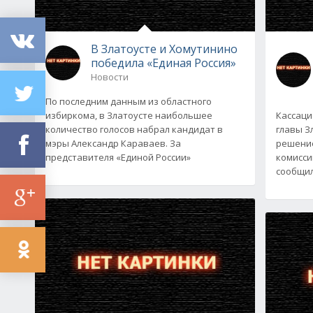
В Златоусте и Хомутинино
победила «Единая Россия»
Новости
По последним данным из областного
избиркома, в Златоусте наибольшее
Кассаци
количество голосов набрал кандидат в
главы З
мэры Александр Караваев. За
решени
представителя «Единой России»
комисси
сообщил