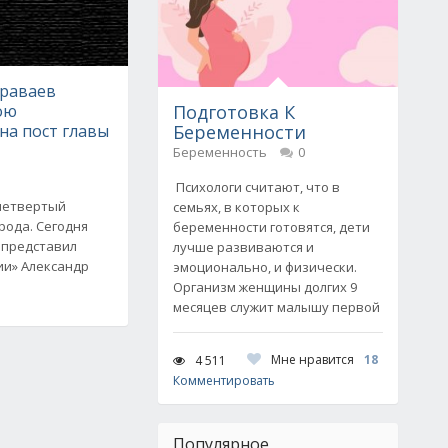
араваев
ою
Подготовка К
на пост главы
Беременности
Беременность
0
Психологи считают, что в
 четвертый
семьях, в которых к
рода. Сегодня
беременности готовятся, дети
 представил
лучше развиваются и
ии» Александр
эмоционально, и физически.
Организм женщины долгих 9
месяцев служит малышу первой
Мне нравится
18
4 511
Комментировать
Популярное