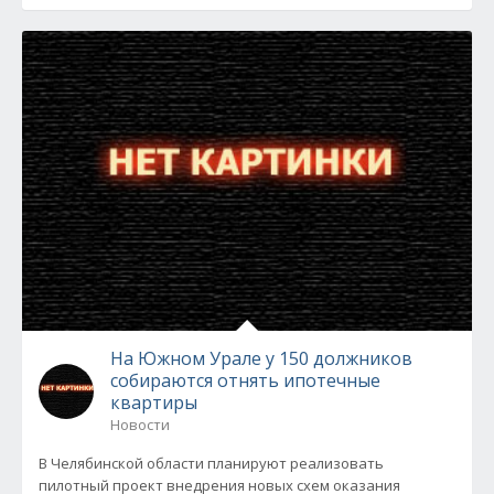
На Южном Урале у 150 должников
собираются отнять ипотечные
квартиры
Новости
В Челябинской области планируют реализовать
пилотный проект внедрения новых схем оказания