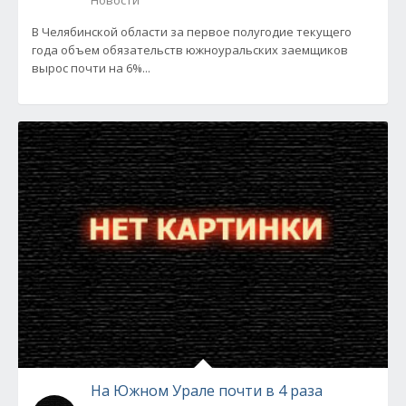
Новости
В Челябинской области за первое полугодие текущего
года объем обязательств южноуральских заемщиков
вырос почти на 6%...
На Южном Урале почти в 4 раза