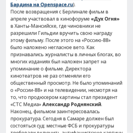
Бардина на Openspace.ru
).
После возвращения с Берлинале фильм в
апреле участвовал в кинофоруме
«Дух Огня»
в Ханты-Мансийске, где чиновники не
разрешили Гильдии вручить свою награду
этому фильму. После этого на «Россию-88»
было наложено негласное вето. Как
признавались журналисты в личных блогах, во
многих изданиях был наложен запрет на
упоминание о фильме. Директора
кинотеатров не раз отменяли его
общественный просмотр. Не было упоминаний
о «России-88» и на телевидении, несмотря на
то, что продюсером картины стал президент
«СТС Медиа»
Александр Роднянский
.
Наконец, фильмом заинтересовалась
прокуратура. Сегодня в Самаре должен был
состояться суд: местные ФСБ и прокуратуры
требовали включить антифашистскую картину