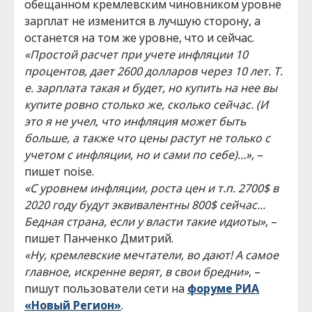
обещанном кремлевским чиновником уровне
зарплат не изменится в лучшую сторону, а
останется на том же уровне, что и сейчас.
«Простой расчет при учете инфляции 10
процентов, дает 2600 долларов через 10 лет. Т.
е. зарплата такая и будет, но купить на нее вы
купите ровно столько же, сколько сейчас. (И
это я не учел, что инфляция может быть
больше, а также что цены растут не только с
учетом с инфляции, но и сами по себе)…»
, –
пишет noise.
«С уровнем инфляции, роста цен и т.п. 2700$ в
2020 году будут эквивалентны 800$ сейчас...
Бедная страна, если у власти такие идиоты»
, –
пишет Панченко Дмитрий.
«Ну, кремлевские мечтатели, во дают! А самое
главное, искренне верят, в свои бредни»
, –
пишут пользователи сети на
форуме РИА
«Новый Регион»
.