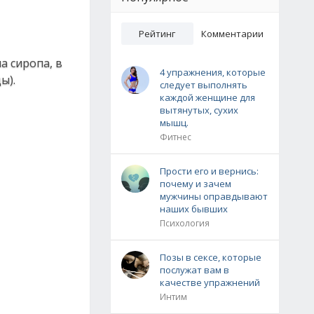
Рейтинг
Комментарии
а сиропа, в
4 упражнения, которые
ы).
следует выполнять
каждой женщине для
вытянутых, сухих
мышц.
Фитнес
Прости его и вернись:
почему и зачем
мужчины оправдывают
наших бывших
Психология
Позы в сексе, которые
послужат вам в
качестве упражнений
Интим