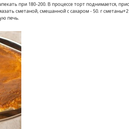
выпекать при 180-200. В процессе торт поднимается, при
мазать сметаной, смешанной с сахаром - 50. г сметаны+
ую печь.