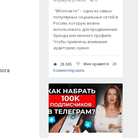
Формула успеха
0
"ВКонтакте" – одна из самых
популярных социальных сетей в
России, которую можно
использовать для продвижения
бренда или личного профиля.
Чтобы привлечь внимание
аудитории, нужно
Мне нравится
28
28 365
рога
Комментировать