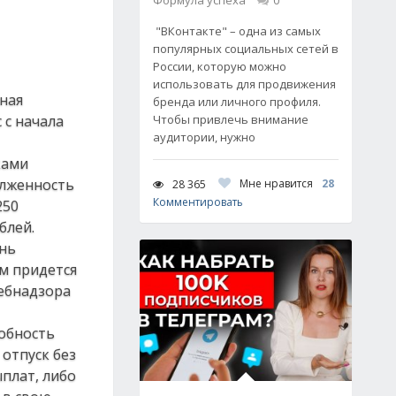
Формула успеха
0
"ВКонтакте" – одна из самых
популярных социальных сетей в
России, которую можно
использовать для продвижения
нная
бренда или личного профиля.
 с начала
Чтобы привлечь внимание
аудитории, нужно
ками
олженность
Мне нравится
28
28 365
Комментировать
250
блей.
ень
им придется
ребнадзора
собность
 отпуск без
ыплат, либо