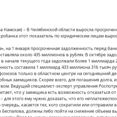
на Намская) – В Челябинской области выросла просроче
робанка этот показатель по юридическим лицам вырос
», на 1 января просроченная задолженность перед бан
тавляла около 435 миллионов в рублях. В октябре зад
 в начале текущего года задолжали более 1 миллиарда 
ность составила 1 миллиард 433 миллиона 316 тысяч ру
союзов только в областном центре на сегодняшний д
обных заемщиков. Скорее всего, для погашения долга, 
твом. Ведущий специалист-эксперт управления Роспот
итает, что у заемщика есть возможность отказаться от
 для этого ему нужно доказать, что его неплатежеспо
 очередь, касается тех, кого сократили или отправили в
ию Беспалова, должны либо пойти на снижение объема в