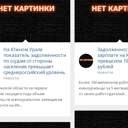
На Южном Урале
Задолженнос
показатель задолженности
зарплате на
по ссудам со стороны
превысила 1
населения превышает
рублей
среднероссийский уровень
Новости
Новости
Более 100 миллионов руб
инской области за первое
южноуральцы за 5 месяце
ие текущего года объем
от своих работодателей...
льств южноуральских заемщиков
чти на 6%...