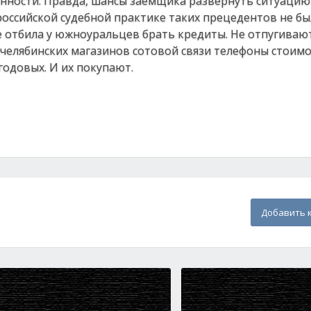
нности. Правда, шансы заемщика развернуть ситуацию
российской судебной практике таких прецедентов не бы
 отбила у южноуральцев брать кредиты. Не отпугиваю
 челябинских магазинов сотовой связи телефоны стоим
годовых. И их покупают.
Добавить 