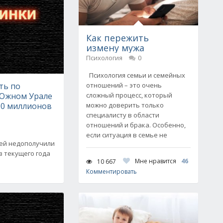
Как пережить
измену мужа
Психология
0
Психология семьи и семейных
ть по
отношений – это очень
 Южном Урале
сложный процесс, который
00 миллионов
можно доверить только
специалисту в области
отношений и брака. Особенно,
если ситуация в семье не
лей недополучили
в текущего года
Мне нравится
46
10 667
Комментировать