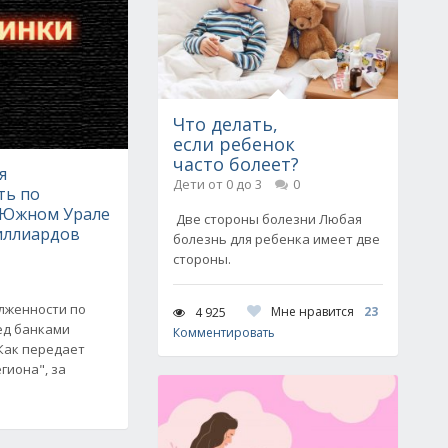
Что делать,
если ребенок
часто болеет?
я
Дети от 0 до 3
0
ть по
 Южном Урале
Две стороны болезни Любая
миллиардов
болезнь для ребенка имеет две
стороны.
олженности по
Мне нравится
23
4 925
ед банками
Комментировать
Как передает
гиона", за