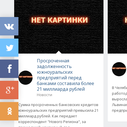
Просроченная
задолженность
южноуральских
предприятий перед
банками составила более
В Челяб
21 миллиарда рублей
работод
Новости
выросла
Сумма просроченных банковских кредитов
Львиная
южноуральских предприятий превысила 21
предпри
миллиард рублей. Как передает
корреспондент "Нового Региона", за