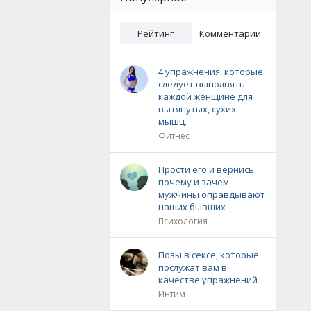
Рейтинг
Комментарии
4 упражнения, которые
следует выполнять
каждой женщине для
вытянутых, сухих
мышц.
Фитнес
Прости его и вернись:
почему и зачем
мужчины оправдывают
наших бывших
Психология
Позы в сексе, которые
послужат вам в
качестве упражнений
Интим