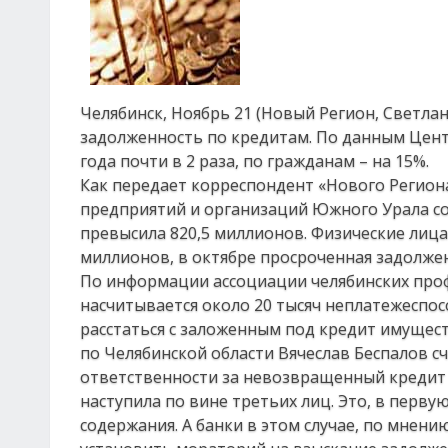
Челябинск, Ноябрь 21 (Новый Регион, Светла
задолженность по кредитам. По данным Цент
года почти в 2 раза, по гражданам – на 15%.
Как передает корреспондент «Нового Региона
предприятий и организаций Южного Урала сос
превысила 820,5 миллионов. Физические лица
миллионов, в октябре просроченная задолжен
По информации ассоциации челябинских проф
насчитывается около 20 тысяч неплатежеспос
расстаться с заложенным под кредит имущес
по Челябинской области Вячеслав Беспалов сч
ответственности за невозвращенный кредит –
наступила по вине третьих лиц. Это, в первую
содержания. А банки в этом случае, по мнен