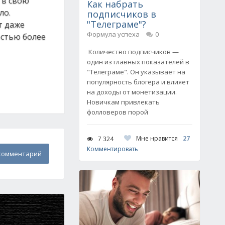
 в свою
Как набрать
ло.
подписчиков в
"Телеграме"?
т даже
Формула успеха
0
остью более
Количество подписчиков —
один из главных показателей в
"Телеграме". Он указывает на
популярность блогера и влияет
на доходы от монетизации.
Новичкам привлекать
фолловеров порой
Мне нравится
27
7 324
Комментировать
комментарий