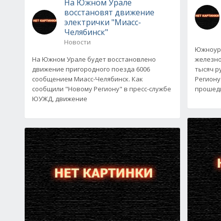
На Южном Урале
восстановят движение
электрички "Миасс-
Челябинск"
Новости
Южноура
На Южном Урале будет восстановлено
железно
движение пригородного поезда 6006
тысяч р
сообщением Миасс-Челябинск. Как
Региону
сообщили "Новому Региону" в пресс-службе
прошед
ЮУЖД, движение