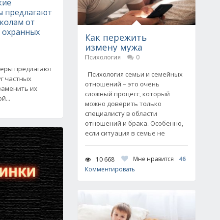
кие
 предлагают
школам от
х охранных
Как пережить
измену мужа
Психология
0
еры предлагают
Психология семьи и семейных
уг частных
отношений – это очень
заменить их
сложный процесс, который
...
можно доверить только
специалисту в области
отношений и брака. Особенно,
если ситуация в семье не
Мне нравится
46
10 668
Комментировать