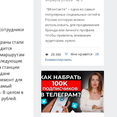
Формула успеха
0
"ВКонтакте" – одна из самых
популярных социальных сетей в
России, которую можно
использовать для продвижения
 сотрудники
бренда или личного профиля.
Чтобы привлечь внимание
аудитории, нужно
храны стали
одится
о маршрутам
Мне нравится
28
28 366
Комментировать
 следующие
а станции
ждане
ремонт для
 Самый
. В целом в
 рублей.