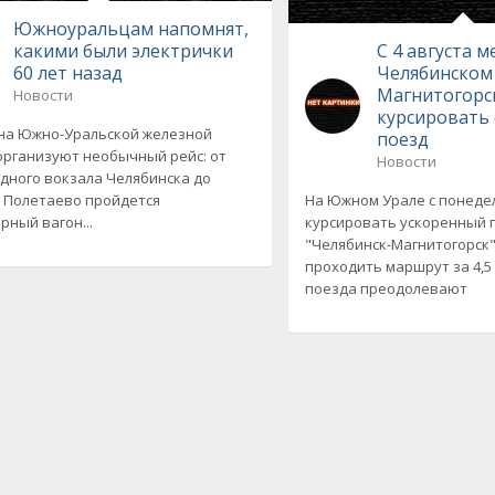
Южноуральцам напомнят,
какими были электрички
С 4 августа 
60 лет назад
Челябинском
Магнитогорс
Новости
курсировать
на Южно-Уральской железной
поезд
организуют необычный рейс: от
Новости
дного вокзала Челябинска до
 Полетаево пройдется
На Южном Урале с понеде
рный вагон...
курсировать ускоренный 
"Челябинск-Магнитогорск"
проходить маршрут за 4,5
поезда преодолевают