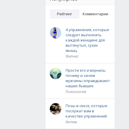
Рейтинг
Комментарии
4 упражнения, которые
следует выполнять
каждой женщине для
вытянутых, сухих
мышц.
Фитнес
Прости его и вернись:
почему и зачем
мужчины оправдывают
наших бывших
Психология
Позы в сексе, которые
послужат вам в
качестве упражнений
Интим