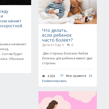
между
 и
ком начнет
 скоростной
Что делать,
если ребенок
часто болеет?
льника начинает
Дети от 0 до 3
0
поезд
Две стороны болезни Любая
. Состав будет
болезнь для ребенка имеет две
 часа. Обычные
стороны.
Мне нравится
23
4 926
Комментировать