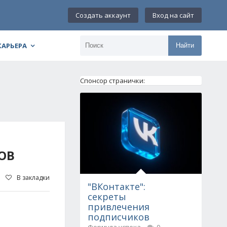
Создать аккаунт
Вход на сайт
КАРЬЕРА
Найти
Спонсор странички:
ОВ
В закладки
"ВКонтакте":
секреты
привлечения
подписчиков