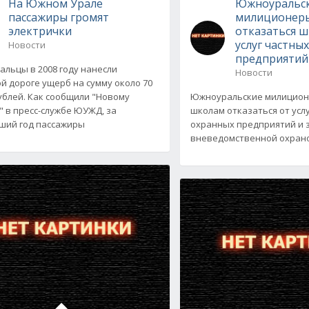
На Южном Урале
Южноуральс
пассажиры громят
милиционеры
электрички
отказаться 
услуг частны
Новости
предприятий
льцы в 2008 году нанесли
Новости
й дороге ущерб на сумму около 70
ублей. Как сообщили "Новому
Южноуральские милицион
" в пресс-службе ЮУЖД, за
школам отказаться от усл
ший год пассажиры
охранных предприятий и 
вневедомственной охраной