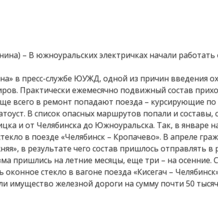
анина) – В южноуральских электричках начали работать
на» в пресс-службе ЮУЖД, одной из причин введения о
жиров. Практически ежемесячно подвижный состав прих
аще всего в ремонт попадают поезда – курсирующие п
атоуст. В список опасных маршрутов попали и составы,
цка и от Челябинска до Южноуральска. Так, в январе н
екло в поезде «Челябинск – Кропачево». В апреле гра
няя», в результате чего состав пришлось отправлять в 
зма пришлись на летние месяцы, еще три – на осенние.
 оконное стекло в вагоне поезда «Кисегач – Челябинск»
и имущество железной дороги на сумму почти 50 тысяч