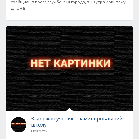
сообщили в пресс-службе УВД города, в 10 утра к экипажу
ДПС на
Задержан ученик, «заминировавший»
школу
Новости