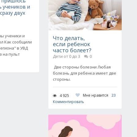
е пришлось
ь учеников и
сразу двух
ны ученики и
Что делать,
ол Как сообщили
если ребенок
егиона" в УВД
часто болеет?
в на пульт
Дети от 0 до 3
0
Две стороны болезни Любая
болезнь для ребенка имеет две
стороны.
Мне нравится
23
4 925
Комментировать