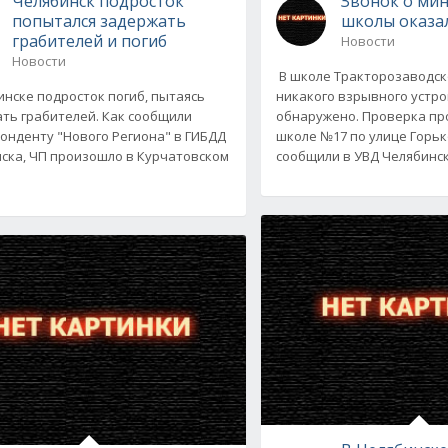
Челябинск подросток
Звонок о ми
попытался задержать
школы оказа
грабителей и погиб
Новости
Новости
В школе Тракторозаводск
инске подросток погиб, пытаясь
никакого взрывного устро
ть грабителей. Как сообщили
обнаружено. Проверка пр
онденту "Нового Региона" в ГИБДД
школе №17 по улице Горьк
ска, ЧП произошло в Курчатовском
сообщили в УВД Челябинск