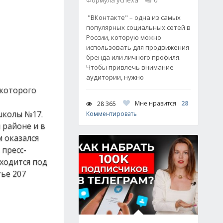
Формула успеха
0
"ВКонтакте" – одна из самых
популярных социальных сетей в
России, которую можно
использовать для продвижения
бренда или личного профиля.
Чтобы привлечь внимание
аудитории, нужно
 которого
Мне нравится
28
28 365
школы №17.
Комментировать
 районе и в
 оказался
 пресс-
аходится под
ье 207