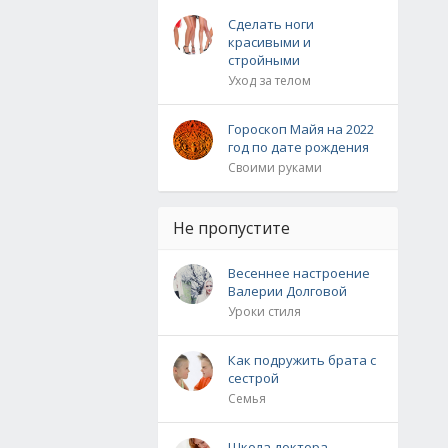
Сделать ноги
красивыми и
стройными
Уход за телом
Гороскоп Майя на 2022
год по дате рождения
Своими руками
Не пропустите
Весеннее настроение
Валерии Долговой
Уроки стиля
Как подружить брата с
сестрой
Семья
Школа доктора