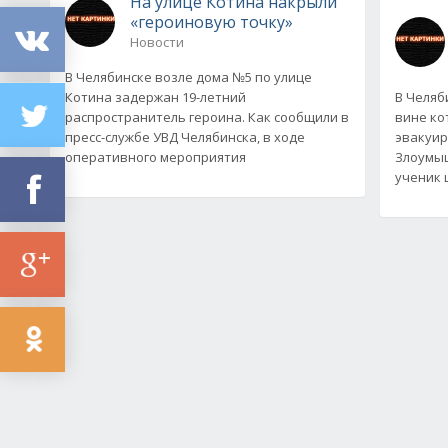
На улице Котина накрыли
«героиновую точку»
Новости
В Челябинске возле дома №5 по улице
Котина задержан 19-летний
В Челяб
распространитель героина. Как сообщили в
вине ко
пресс-службе УВД Челябинска, в ходе
эвакуир
оперативного мероприятия
Злоумыш
ученик 