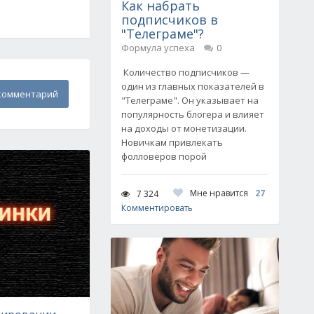
Как набрать
подписчиков в
"Телеграме"?
Формула успеха
0
Количество подписчиков —
один из главных показателей в
комментарий
"Телеграме". Он указывает на
популярность блогера и влияет
на доходы от монетизации.
Новичкам привлекать
фолловеров порой
Мне нравится
27
7 324
Комментировать