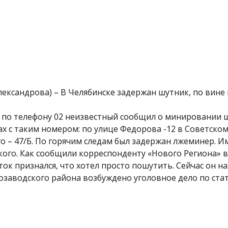
лександрова) – В Челябинске задержан шутник, по вине
в по телефону 02 неизвестный сообщил о минировании 
х с таким номером: по улице Федорова -12 в Советском
 – 47/Б. По горячим следам был задержан лжеминер. Им
кого. Как сообщили корреспонденту «Нового Региона» в
ок признался, что хотел просто пошутить. Сейчас он н
озаводского района возбуждено уголовное дело по стат