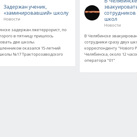
В Челябинск
Задержан ученик,
эвакуироват
«заминировавший» школу
сотрудников 
школ
Новости
Новости
инске задержан лжетеррорист, по
торого в пятницу пришлось
В Челябинске эвакуирова
овать две школы.
сотрудники сразу двух шк
ленником оказался 15-летний
корреспонденту "Нового Р
школы №17 Тракторозаводского
Челябинска, около 12 часо
оператора "01"