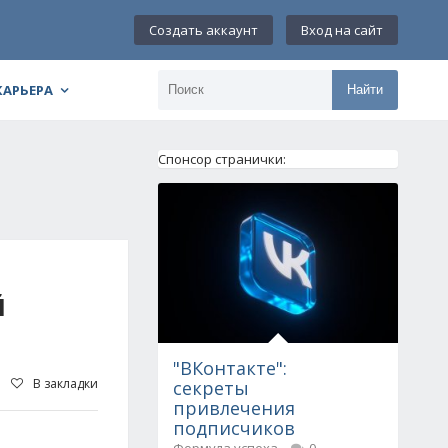
Создать аккаунт
Вход на сайт
КАРЬЕРА
Найти
Спонсор странички:
Й
"ВКонтакте":
В закладки
секреты
привлечения
подписчиков