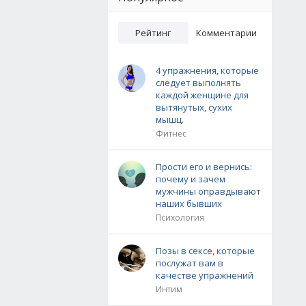
Рейтинг
Комментарии
4 упражнения, которые
следует выполнять
каждой женщине для
вытянутых, сухих
мышц.
Фитнес
Прости его и вернись:
почему и зачем
мужчины оправдывают
наших бывших
Психология
Позы в сексе, которые
послужат вам в
качестве упражнений
Интим