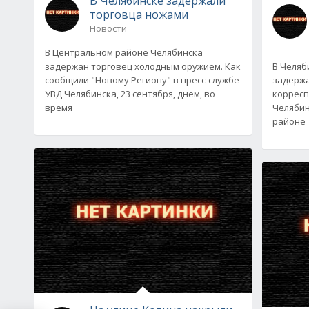
В Челябинске задержали
торговца ножами
Новости
В Центральном районе Челябинска
задержан торговец холодным оружием. Как
В Челяб
сообщили "Новому Региону" в пресс-службе
задержа
УВД Челябинска, 23 сентября, днем, во
корресп
время
Челябин
районе