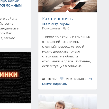
нировании
лся ложным
Как пережить
ого района
измену мужа
йства не
оводилась в
Психология
0
ого. Как
Психология семьи и семейных
а, сейчас
отношений – это очень
сложный процесс, который
можно доверить только
специалисту в области
отношений и брака. Особенно,
если ситуация в семье не
Мне нравится
46
10 667
Комментировать