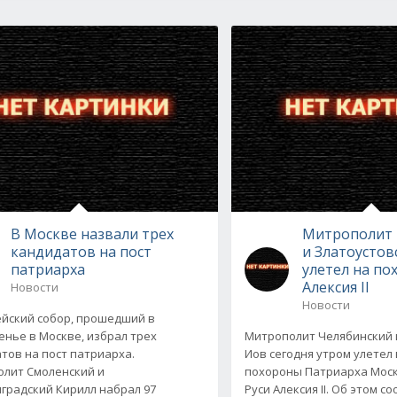
В Москве назвали трех
Митрополит 
кандидатов на пост
и Златоустов
патриарха
улетел на по
Алексия II
Новости
Новости
йский собор, прошедший в
енье в Москве, избрал трех
Митрополит Челябинский 
тов на пост патриарха.
Иов сегодня утром улетел 
лит Смоленский и
похороны Патриарха Моск
градский Кирилл набрал 97
Руси Алексия II. Об этом с