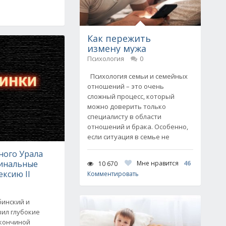
Как пережить
измену мужа
Психология
0
Психология семьи и семейных
отношений – это очень
сложный процесс, который
можно доверить только
специалисту в области
отношений и брака. Особенно,
если ситуация в семье не
ного Урала
инальные
Мне нравится
46
10 670
ексию II
Комментировать
бинский и
зил глубокие
 кончиной