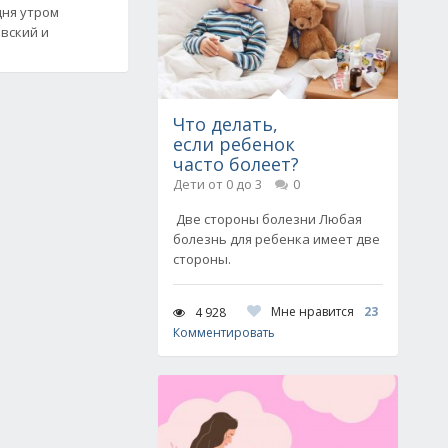
дня утром
вский и
Что делать,
если ребенок
часто болеет?
Дети от 0 до 3
0
Две стороны болезни Любая
болезнь для ребенка имеет две
стороны.
Мне нравится
23
4 928
Комментировать