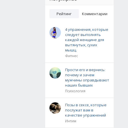
Рейтинг
Комментарии
4 упражнения, которые
следует выполнять
каждой женщине для
вытянутых, сухих
мышц.
Фитнес
Прости его и вернись:
почему и зачем
мужчины оправдывают
наших бывших
Психология
Позы в сексе, которые
послужат вам в
качестве упражнений
Интим