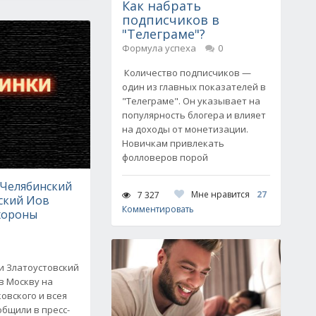
Как набрать
подписчиков в
"Телеграме"?
Формула успеха
0
Количество подписчиков —
один из главных показателей в
"Телеграме". Он указывает на
популярность блогера и влияет
на доходы от монетизации.
Новичкам привлекать
фолловеров порой
Челябинский
Мне нравится
27
7 327
ский Иов
Комментировать
хороны
и Златоустовский
в Москву на
овского и всея
ообщили в пресс-