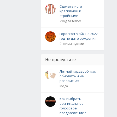
Сделать ноги
красивыми и
стройными
Уход за телом
Гороскоп Майя на 2022
год по дате рождения
Своими руками
Не пропустите
Летний гардероб: как
обновить и не
разориться
Мода
Как выбрать
оригинальное
голосовое
поздравление?