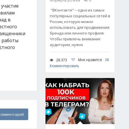
Формула успеха
0
 участие
"ВКонтакте" – одна из самых
авилам
популярных социальных сетей в
зад в
России, которую можно
естного
использовать для продвижения
 священники
бренда или личного профиля.
Чтобы привлечь внимание
а работы
аудитории, нужно
стного
Мне нравится
28
28 373
Комментировать
комментарий