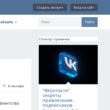
Создать аккаунт
Вход на сайт
КАРЬЕРА
Найти
Спонсор странички:
В закладки
"ВКонтакте":
секреты
привлечения
агентство
подписчиков