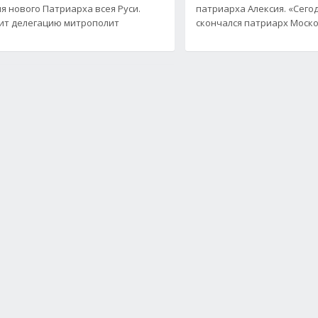
я нового Патриарха всея Руси.
патриарха Алексия. «Сего
ит делегацию митрополит
скончался патриарх Моско