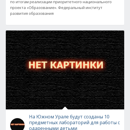
по итогам реализации приоритетного национального
проекта «Образование». Федеральный институт
развития образования
На Южном Урале будут созданы 10
предметных лабораторий для работы с
одаренными детьми