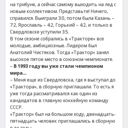
на трибуне, а сейчас самому выходить на лед с
новым коллективом. Представьте! Ничего,
справился. Выиграли 3:0, потом была Казань –
7:2, Ярославль – 4:2, Горький – 4:2, и только в
Свердловске уступили 3:5.
В том сезоне собрались в «Тракторе» все
молодые, амбициозные. Лидером был
Анатолий Чистяков. Тогда «Трактор» занял
высокое пятое место в союзном чемпионате.
–
В 1993 году вы уже стали чемпионом
мира…
– Меня еще из Свердловска, где я выступал до
«Трактора», в сборную приглашали. То есть я
уже тогда рассматривался как один из
кандидатов в главную хоккейную команду
СССР.
«Трактор» был на большом ходу, двенадцать-
пятнадцать человек приглашались в сборную
в те годы.