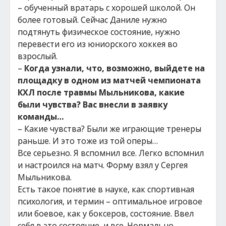
– обученный вратарь с хорошей школой. Он
более готовый. Сейчас Даниле нужно
подтянуть физическое состояние, нужно
перевести его из юниорского хоккея во
взрослый.
–
Когда узнали, что, возможно, выйдете на
площадку в одном из матчей чемпионата
КХЛ после травмы Мыльникова, какие
были чувства? Вас внесли в заявку
команды…
– Какие чувства? Были же играющие тренеры
раньше. И это тоже из той оперы…
Все серьезно. Я вспомнил все. Легко вспомнил
и настроился на матч. Форму взял у Сергея
Мыльникова.
Есть такое понятие в науке, как спортивная
психология, и термин – оптимальное игровое
или боевое, как у боксеров, состояние. Ввел
себя в это состояние, и все. Нормально.