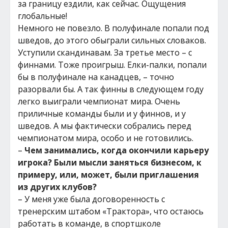
за границу ездили, как сейчас. Ощущения
глобальные!
Немного не повезло. В полуфинале попали под
шведов, до этого обыграли сильных словаков.
Уступили скандинавам. За третье место – с
финнами. Тоже проигрыш. Елки-палки, попали
бы в полуфинале на канадцев, – точно
разорвали бы. А так финны в следующем году
легко выиграли чемпионат мира. Очень
приличные команды были и у финнов, и у
шведов. А мы фактически собрались перед
чемпионатом мира, особо и не готовились.
–
Чем занимались, когда окончили карьеру
игрока? Были мысли заняться бизнесом, к
примеру, или, может, были приглашения
из других клубов?
– У меня уже была договоренность с
тренерским штабом «Трактора», что остаюсь
работать в команде, в спортшколе