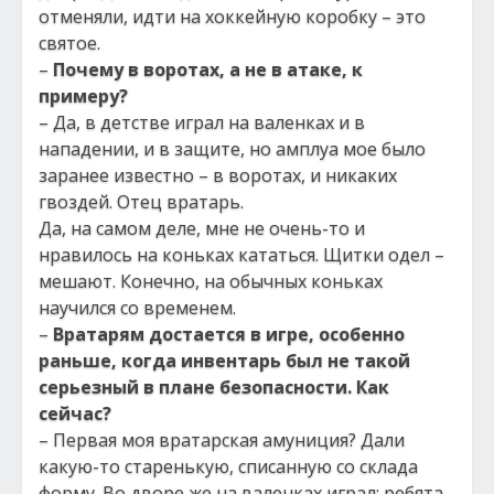
отменяли, идти на хоккейную коробку – это
святое.
–
Почему в воротах, а не в атаке, к
примеру?
– Да, в детстве играл на валенках и в
нападении, и в защите, но амплуа мое было
заранее известно – в воротах, и никаких
гвоздей. Отец вратарь.
Да, на самом деле, мне не очень-то и
нравилось на коньках кататься. Щитки одел –
мешают. Конечно, на обычных коньках
научился со временем.
–
Вратарям достается в игре, особенно
раньше, когда инвентарь был не такой
серьезный в плане безопасности. Как
сейчас?
– Первая моя вратарская амуниция? Дали
какую-то старенькую, списанную со склада
форму. Во дворе же на валенках играл: ребята