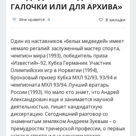
ГАЛОЧКИ ИЛИ ДЛЯ АРХИВА»
Мне нравится
0
В закладки
Один из наставников «белых медведей» имеет
немало регалий: заслуженный мастер спорта,
чемпион мира (1993), победитель приза
«Известий»-92, Кубка Германии. Участник
Олимпийских игр в Норвегии (1994),
бронзовый призер Кубка МХЛ 92/93, 93/94 и
чемпионата МХЛ 93/94. Лучший вратарь
России (1993). Но мало кто знает, что Андрей
Александрович еще и занимается научной
деятельностью, пишет кандидатскую
диссертацию. Сегодняшний разговор со
знаменитым земляком Андреем Зуевым – о
премудростях тренерской профессии, о первых
шагах в спорте и о нынешнем хоккее.