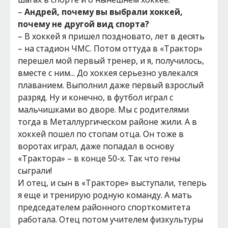
–
Андрей, почему вы выбрали хоккей,
почему не другой вид спорта?
– В хоккей я пришел поздновато, лет в десять
– на стадион ЧМС. Потом оттуда в «Трактор»
перешел мой первый тренер, и я, получилось,
вместе с ним... До хоккея серьезно увлекался
плаванием. Выполнил даже первый взрослый
разряд. Ну и конечно, в футбол играл с
мальчишками во дворе. Мы с родителями
тогда в Металлургическом районе жили. А в
хоккей пошел по стопам отца. Он тоже в
воротах играл, даже попадал в основу
«Трактора» – в конце 50-х. Так что гены
сыграли!
И отец, и сын в «Тракторе» выступали, теперь
я еще и тренирую родную команду. А мать
председателем районного спорткомитета
работала. Отец потом учителем физкультуры