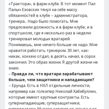
«Трактора», в фарм-клубе. В тот момент Пал
Палыч Езовских тянул на себе массу
обязанностей в клубе – администратора,
тренера... Надо было помогать. Мне
предложили должность и в фарм-клубе, и в
спортшколе, где я несколько раз в неделю
тренировал молодых вратарей.
Понимаешь, мне ничего больше не надо. Мне
нравится работать тренером. 30 лет, как-
никак, хоккею отдал, в десять начал, в сорок
закончил. Это образ жизни. Я другой жизни не
знаю.
–
Правда ли, что вратари зарабатывают
больше, чем защитники и нападающие?
– Ерунда. Есть в НХЛ отдельные личности,
например как голкипер Николай Хабибуллин,
которые имеют крупные контракты. Есть
супернападающие, суперзащитники,
супервратари. Многое зависит от агента и от