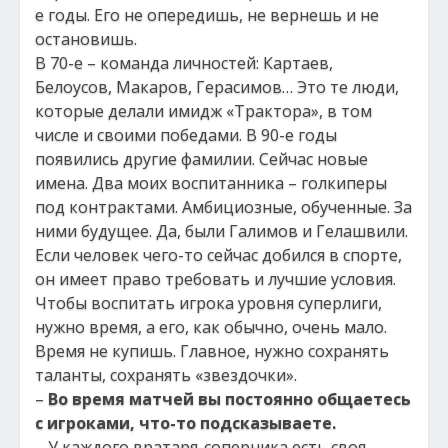
е годы. Его не опередишь, не вернешь и не
остановишь.
В 70-е – команда личностей: Картаев,
Белоусов, Макаров, Герасимов… Это те люди,
которые делали имидж «Трактора», в том
числе и своими победами. В 90-е годы
появились другие фамилии. Сейчас новые
имена. Два моих воспитанника – голкиперы
под контрактами. Амбициозные, обученные. За
ними будущее. Да, были Галимов и Гелашвили.
Если человек чего-то сейчас добился в спорте,
он имеет право требовать и лучшие условия.
Чтобы воспитать игрока уровня суперлиги,
нужно время, а его, как обычно, очень мало.
Время не купишь. Главное, нужно сохранять
таланты, сохранять «звездочки».
–
Во время матчей вы постоянно общаетесь
с игроками, что-то подсказываете.
– У каждого вратаря-соперника есть своя