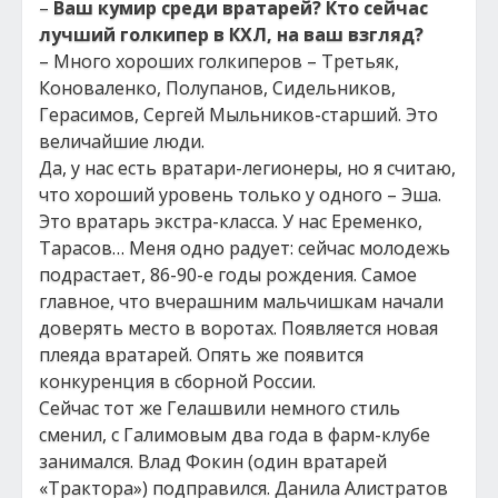
–
Ваш кумир среди вратарей? Кто сейчас
лучший голкипер в КХЛ, на ваш взгляд?
– Много хороших голкиперов – Третьяк,
Коноваленко, Полупанов, Сидельников,
Герасимов, Сергей Мыльников-старший. Это
величайшие люди.
Да, у нас есть вратари-легионеры, но я считаю,
что хороший уровень только у одного – Эша.
Это вратарь экстра-класса. У нас Еременко,
Тарасов… Меня одно радует: сейчас молодежь
подрастает, 86-90-е годы рождения. Самое
главное, что вчерашним мальчишкам начали
доверять место в воротах. Появляется новая
плеяда вратарей. Опять же появится
конкуренция в сборной России.
Сейчас тот же Гелашвили немного стиль
сменил, с Галимовым два года в фарм-клубе
занимался. Влад Фокин (один вратарей
«Трактора») подправился. Данила Алистратов