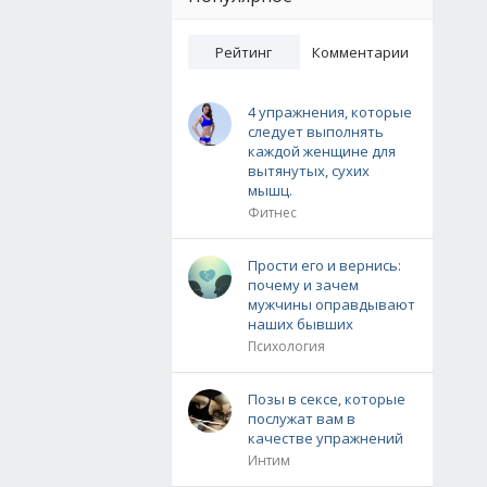
Рейтинг
Комментарии
4 упражнения, которые
следует выполнять
каждой женщине для
вытянутых, сухих
мышц.
Фитнес
Прости его и вернись:
почему и зачем
мужчины оправдывают
наших бывших
Психология
Позы в сексе, которые
послужат вам в
качестве упражнений
Интим