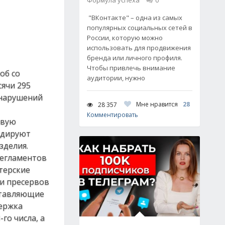
Формула успеха
0
"ВКонтакте" – одна из самых
популярных социальных сетей в
России, которую можно
использовать для продвижения
бренда или личного профиля.
Чтобы привлечь внимание
об со
аудитории, нужно
сячи 295
 нарушений
Мне нравится
28
28 357
Комментировать
овую
лидируют
зделия.
регламентов
терские
 и пресервов
оставляющие
держка
го числа, а