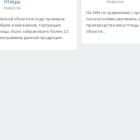
птицы
Новости
Новости
На 36% по сравнению с п
инской области в ходе проверок
показателями увечились
брик и магазинов, торгующих
производства мяса птицы
тицы, было забраковано более 2,5
области...
илограммов данной продукции...