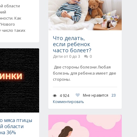
ой области
ний
ности. Как
"Нового
у число таких
Что делать,
если ребенок
часто болеет?
Дети от 0 до 3
0
Две стороны болезни Любая
болезнь для ребенка имеет две
стороны.
Мне нравится
23
4 924
Комментировать
о мяса птицы
й области
на 36%