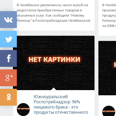
В Челябинске увеличилось число жалоб на
В Челяб
недостатки приобретенных товаров и
произво
оказанных услуг. Как сообщили "Новому
продукц
Региону" в Роспотребнадзоре Челябинской
Региону
за 2008 
Южноуральский
Роспотребнадзор: 96%
пищевого брака - это
продукты отечественного