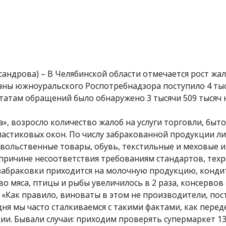
сандрова) – В Челябинской области отмечается рост жал
рганы южноуральского Роспотребнадзора поступило 4 ты
ьтатам обращений было обнаружено 3 тысячи 509 тысяч
», возросло количество жалоб на услуги торговли, быт
пластиковых окон. По числу забракованной продукции 
вольственные товары, обувь, текстильные и меховые и
причине несоответствия требованиям стандартов, тех
забраковки приходится на молочную продукцию, конди
тво мяса, птицы и рыбы увеличилось в 2 раза, консервов
з. «Как правило, виноваты в этом не производители, п
дня мы часто сталкиваемся с такими фактами, как пере
и. Бывали случаи: приходим проверять супермаркет 13-