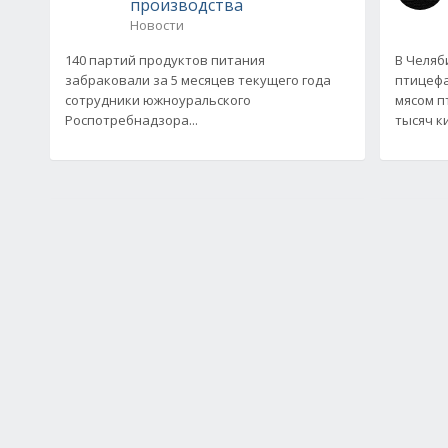
производства
Новости
140 партий продуктов питания
В Челяб
забраковали за 5 месяцев текущего года
птицефа
сотрудники южноуральского
мясом п
Роспотребнадзора...
тысяч к