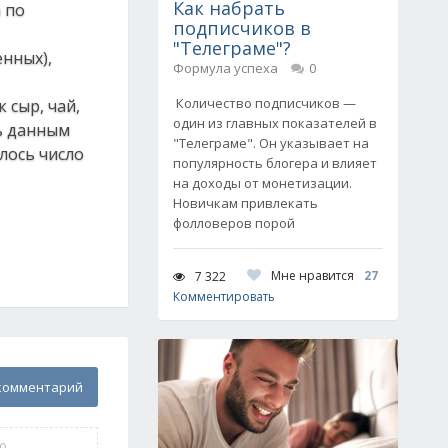
Как набрать
 по
подписчиков в
"Телеграме"?
нных),
Формула успеха
0
Количество подписчиков —
 сыр, чай,
один из главных показателей в
ть данным
"Телеграме". Он указывает на
лось число
популярность блогера и влияет
на доходы от монетизации.
Новичкам привлекать
фолловеров порой
Мне нравится
27
7 322
Комментировать
комментарий
0