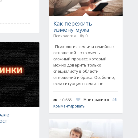
Как пережить
измену мужа
Психология
0
Психология семьи и семейных
отношений – это очень
сложный процесс, который
можно доверить только
специалисту в области
отношений и брака. Особенно,
если ситуация в семье не
Мне нравится
46
10 665
Комментировать
рале
ост