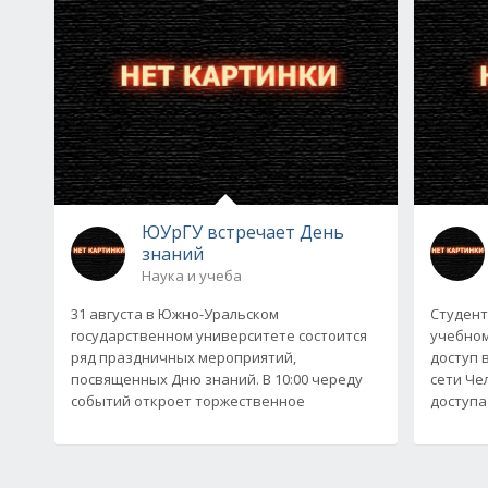
ЮУрГУ встречает День
знаний
Наука и учеба
31 августа в Южно-Уральском
Студент
государственном университете состоится
учебном
ряд праздничных мероприятий,
доступ 
посвященных Дню знаний. В 10:00 череду
сети Че
событий откроет торжественное
доступа