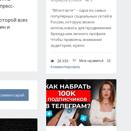
Формула успеха
0
пресс-
"ВКонтакте" – одна из самых
популярных социальных сетей в
оторой всех
России, которую можно
ин и
использовать для продвижения
бренда или личного профиля.
Чтобы привлечь внимание
аудитории, нужно
Мне нравится
28
28 339
Комментировать
комментарий