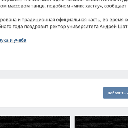
м массовом танце, подобном «микс хастлу», сообщает 
рована и традиционная официальная часть, во время к
бного года поздравит ректор университета Андрей Шат
ука и учеба
Добавить 