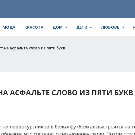
МОДА
КРАСОТА
ДОМ
ДЕТИ
ЛЮБОВЬ
т на асфальте слово из пяти букв
А АСФАЛЬТЕ СЛОВО ИЗ ПЯТИ БУКВ
отни первокурсников в белых футболках выстроятся на 
образом, что составят одно «живое» слово. Потом сту