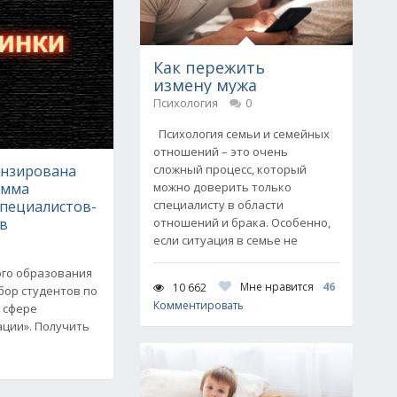
Как пережить
измену мужа
Психология
0
Психология семьи и семейных
отношений – это очень
ензирована
сложный процесс, который
амма
можно доверить только
специалистов-
специалисту в области
в
отношений и брака. Особенно,
если ситуация в семье не
го образования
Мне нравится
46
10 662
бор студентов по
Комментировать
 сфере
ции». Получить