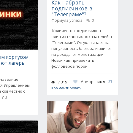
Как набрать
подписчиков в
"Телеграме"?
Формула успеха
0
Количество подписчиков —
один из главных показателей в
"Телеграме". Он указывает на
популярность блогера и влияет
на доходы от монетизации.
ым корпусом
Новичкам привлекать
ьют лагерь
фолловеров порой
 название
Мне нравится
27
7 319
тся Управлением
Комментировать
 совместно с
ГУ и