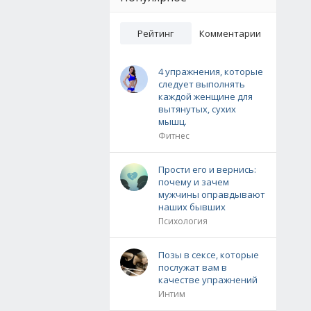
Рейтинг
Комментарии
4 упражнения, которые
следует выполнять
каждой женщине для
вытянутых, сухих
мышц.
Фитнес
Прости его и вернись:
почему и зачем
мужчины оправдывают
наших бывших
Психология
Позы в сексе, которые
послужат вам в
качестве упражнений
Интим