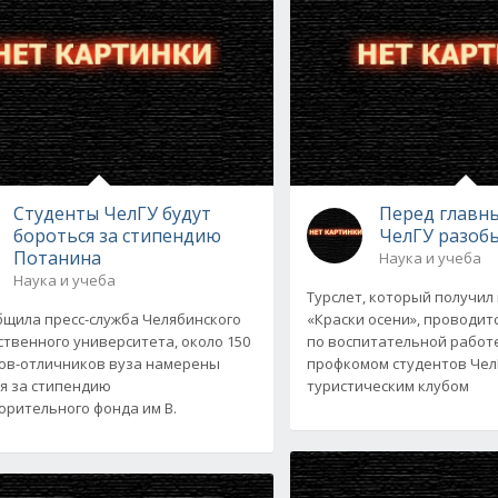
Студенты ЧелГУ будут
Перед главн
бороться за стипендию
ЧелГУ разоб
Потанина
Наука и учеба
Наука и учеба
Турслет, который получил
бщила пресс-служба Челябинского
«Краски осени», проводи
ственного университета, около 150
по воспитательной работе
ов-отличников вуза намерены
профкомом студентов Чел
я за стипендию
туристическим клубом
орительного фонда им В.