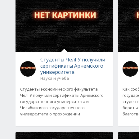
Студенты ЧелГУ получили
сертификаты Арнемского
университета
Наука и учеба
Студенты экономического факультета
Как соо
ЧелГУ получили сертификаты Арнемского
государ
государственного университета и
студент
Челябинского государственного
боротьс
университета о прохождении
благотв