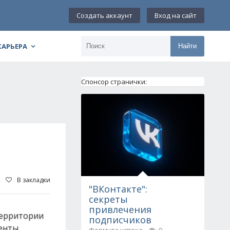
Создать аккаунт
Вход на сайт
КАРЬЕРА
Найти
Спонсор странички:
В закладки
"ВКонтакте":
секреты
привлечения
территории
подписчиков
денты