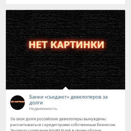
Банки «съедают» девелоперов за
долги
Недвижимость
За свои долги российские девелоперы вынуждены
рассчитываться с кредиторами собственным бизнесом.
Эксперты компании Knight Frank в своем обзоре