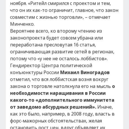
ноября. «Ритейл смирился с проектом и тем,
что он их как-то ограничит, главное, что закон
совместим с жизнью торговли», – отмечает
Минченко.
Вероятнее всего, ко второму чтению из
законопроекта будет совсем убрана или
переработана пресловутая 16 статья,
ограничивающая развитие сетей в регионах,
потому что «у нее не осталось лоббистов».
Гендиректор Центра политической
конъюнктуры России
Михаил Виноградов
отметил, что вся лоббистская возня вокруг
закона о торговле натолкнула его на мысль
о
необходимости наращивания в России
какого-то «дополнительного иммунитета
от заведомо абсурдных решений».
Иначе,
как это было, например, в 2008 году, власть в
форс-мажорных обстоятельствах, желая
остановить рост цен, вдруг объявляет их