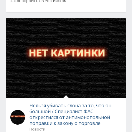
законопроекта. В Российском
Нельзя убивать слона за то, что он
большой / Специалист ФАС
открестился от антимонопольной
поправки к закону о торговле
Новости