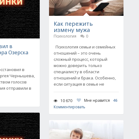
Как пережить
измену мужа
Психология
0
вил в
Психология семьи и семейных
эра Озерска
отношений – это очень
сложный процесс, который
можно доверить только
осстановил в
специалисту в области
ергея Чернышева,
отношений и брака. Особенно,
ством голосов
если ситуация в семье не
ния отправили в
Мне нравится
46
10 670
Комментировать