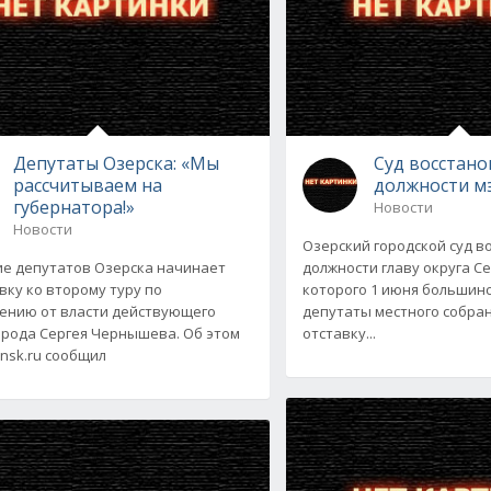
Депутаты Озерска: «Мы
Суд восстано
рассчитываем на
должности м
губернатора!»
Новости
Новости
Озерский городской суд в
е депутатов Озерска начинает
должности главу округа С
вку ко второму туру по
которого 1 июня большин
ению от власти действующего
депутаты местного собра
орода Сергея Чернышева. Об этом
отставку...
insk.ru сообщил