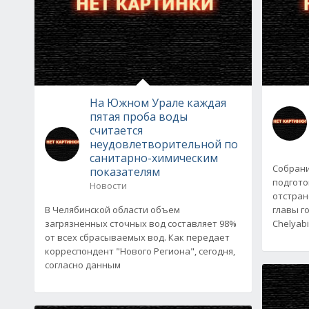
На Южном Урале каждая
пятая проба воды
считается
неудовлетворительной по
санитарно-химическим
Собрани
показателям
подгото
Новости
отстран
В Челябинской области объем
главы г
загрязненных сточных вод составляет 98%
Chelyab
от всех сбрасываемых вод. Как передает
корреспондент "Нового Региона", сегодня,
согласно данным