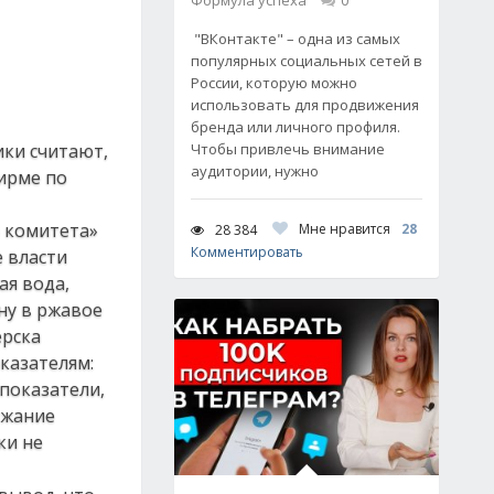
Формула успеха
0
"ВКонтакте" – одна из самых
популярных социальных сетей в
России, которую можно
использовать для продвижения
бренда или личного профиля.
ики считают,
Чтобы привлечь внимание
аудитории, нужно
фирме по
 комитета»
Мне нравится
28
28 384
Комментировать
е власти
ая вода,
ну в ржавое
ерска
казателям:
показатели,
ржание
ки не