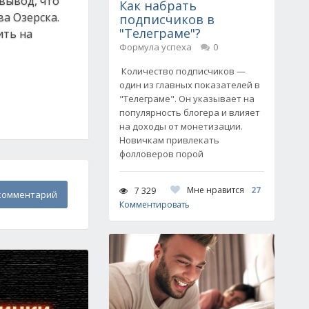
вывод, что
Как набрать
ва Озерска.
подписчиков в
"Телеграме"?
ить на
Формула успеха
0
Количество подписчиков —
один из главных показателей в
"Телеграме". Он указывает на
популярность блогера и влияет
на доходы от монетизации.
Новичкам привлекать
фолловеров порой
Мне нравится
27
7 329
комментарий
Комментировать