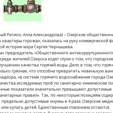
вый Регион, Алла Александрова) – Озерские общественн
 в квартиры горожан, оказалась на руку коммерческой 
той истории мэра Сергея Чернышева.
на» председатель «Общественного антикоррупционного
среди жителей Озерска ходят слухи о том, что городски
чшению качества горячей воды. Дело в том, что горяч
олько грязная, что способна превратить новенькую ван
адзора, «в системе горячего водоснабжения города Оз
 качества исследуемых проб по санитарно-химическим по
анные показатели значительно превышают допустимые 
анитарных правил». Так, по некоторым позициям соде
 предельно допустимые нормы в 4 раза. Озерские меди
 или купать детей. Единственным спасением остаются