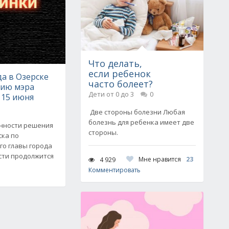
Что делать,
если ребенок
да в Озерске
часто болеет?
нию мэра
Дети от 0 до 3
0
 15 июня
Две стороны болезни Любая
болезнь для ребенка имеет две
онности решения
стороны.
ска по
о главы города
сти продолжится
Мне нравится
23
4 929
Комментировать