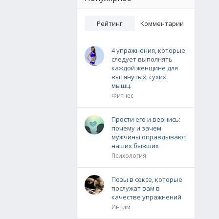
Рейтинг
Комментарии
4 упражнения, которые
следует выполнять
каждой женщине для
вытянутых, сухих
мышц.
Фитнес
Прости его и вернись:
почему и зачем
мужчины оправдывают
наших бывших
Психология
Позы в сексе, которые
послужат вам в
качестве упражнений
Интим