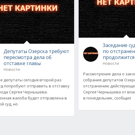
Заседание су
Депутаты Озерска требуют
по отстране
пересмотра дела об
продолжится
отставке главы
Новости
Новости
Рассмотрение дела о зак
е депутаты сегодня второй раз
собрания депутатов Озер
уд попробуют отправить в отставку
отстранению действующег
рода Сергея Чернышева.
Сергея Чернышева от вла
онная жалоба будет отправлена в
в понедельник, сообщил
й суд, но