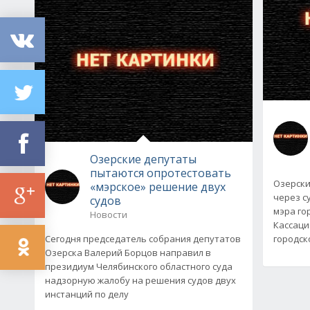
Озерские депутаты
пытаются опротестовать
Озерски
«мэрское» решение двух
через с
судов
мэра го
Новости
Кассаци
Сегодня председатель собрания депутатов
городско
Озерска Валерий Борцов направил в
президиум Челябинского областного суда
надзорную жалобу на решения судов двух
инстанций по делу