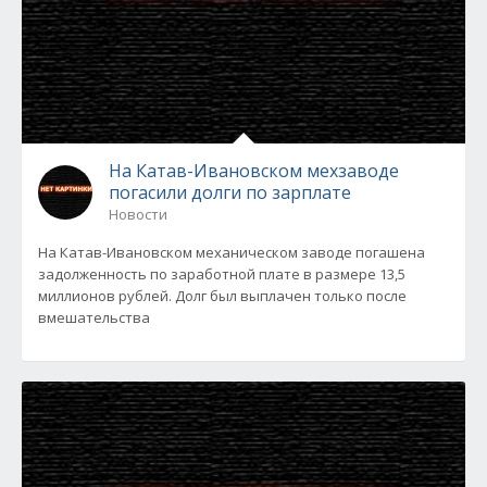
На Катав-Ивановском мехзаводе
погасили долги по зарплате
Новости
На Катав-Ивановском механическом заводе погашена
задолженность по заработной плате в размере 13,5
миллионов рублей. Долг был выплачен только после
вмешательства