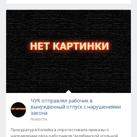
ЧУК отправлял рабочих в
вынужденный отпуск с нарушениями
закона
Новости
Прокуратура Копейска опротестовала приказы о
направлении ряда работников Челябинской угольной