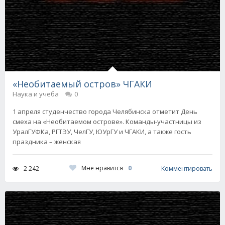
«Необитаемый остров» ЧГАКИ
Наука и учеба
0
1 апреля студенчество города Челябинска отметит День
смеха на «Необитаемом острове». Команды-участницы из
УралГУФКа, РГТЭУ, ЧелГУ, ЮУрГУ и ЧГАКИ, а также гость
праздника – женская
Мне нравится
0
2 242
Комментировать