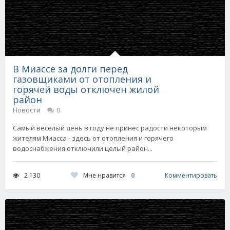
В Миассе за долги перед
газовщиками от отопления и
горячей воды отключен жилой
район
Новости
0
Самый веселый день в году не принес радости некоторым
жителям Миасса - здесь от отопления и горячего
водоснабжения отключили целый район...
Мне нравится
0
2 130
Комментировать