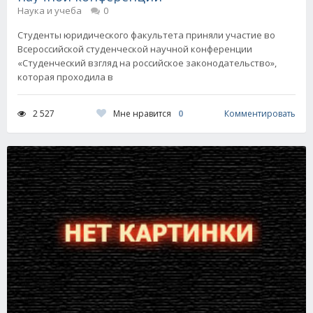
Наука и учеба
0
Студенты юридического факультета приняли участие во
Всероссийской студенческой научной конференции
«Студенческий взгляд на российское законодательство»,
которая проходила в
Мне нравится
0
2 527
Комментировать