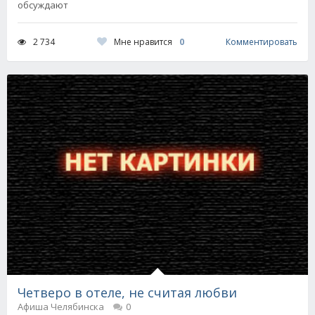
обсуждают
Мне нравится
0
2 734
Комментировать
Четверо в отеле, не считая любви
Афиша Челябинска
0