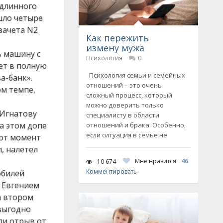
 длинного
ушло четыре
зачета N2
Как пережить
измену мужа
ь машину с
Психология
0
ет в полную
Психология семьи и семейных
а-банк».
отношений – это очень
ом темпе,
сложный процесс, который
можно доверить только
 Игнатову
специалисту в области
на этом допе
отношений и брака. Особенно,
если ситуация в семье не
тот момент
, налетел
Мне нравится
46
10 674
Комментировать
обилей
с Евгением
а втором
 выгодно
ли отрыв от