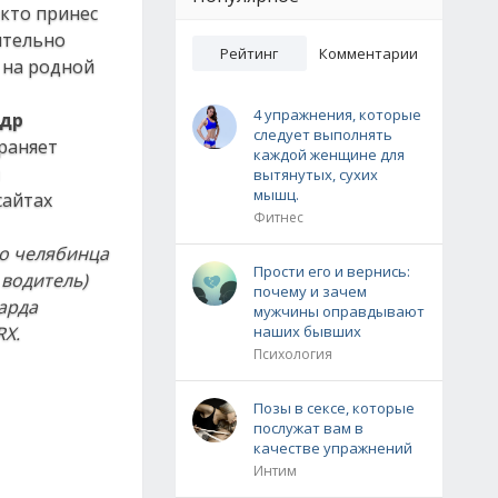
 кто принес
ительно
Рейтинг
Комментарии
 на родной
4 упражнения, которые
ндр
следует выполнять
храняет
каждой женщине для
вытянутых, сухих
мышц.
сайтах
Фитнес
о челябинца
Прости его и вернись:
 водитель)
почему и зачем
арда
мужчины оправдывают
RX
.
наших бывших
Психология
Позы в сексе, которые
послужат вам в
качестве упражнений
Интим