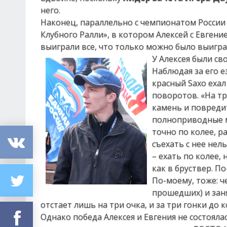
него.
Наконец, параллельно с чемпионатом России
Клубного Ралли», в котором Алексей с Евген
выиграли все, что только можно было выигра
У Алексея были св
Наблюдая за его е
красный Saxo ехал
поворотов. «На тр
камень и повредит
полноприводные м
точно по колее, р
съехать с нее нел
– ехать по колее,
как в бруствер. П
По-моему, тоже: ч
прошедших) и зан
отстает лишь на три очка, и за три гонки до 
Однако победа Алексея и Евгения не состояла