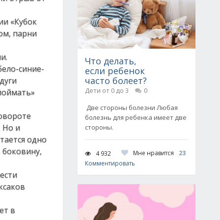
ии «Кубок
ом, парни
и.
Что делать,
бело-синие-
если ребенок
часто болеет?
дуги
Дети от 0 до 3
0
«поймать»
Две стороны болезни Любая
повороте
болезнь для ребенка имеет две
 Но и
стороны.
стается одно
в боковину,
Мне нравится
23
4 932
Комментировать
шести
ксаков
ет в