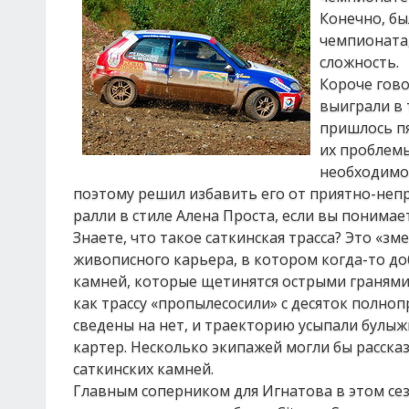
Конечно, бы
чемпионата
сложность.
Короче гово
выиграли в 
пришлось пя
их проблемы
необходимос
поэтому решил избавить его от приятно-непр
ралли в стиле Алена Проста, если вы понимает
Знаете, что такое саткинская трасса? Это «з
живописного карьера, в котором когда-то до
камней, которые щетинятся острыми гранями и
как трассу «пропылесосили» с десяток полн
сведены на нет, и траекторию усыпали булы
картер. Несколько экипажей могли бы расска
саткинских камней.
Главным соперником для Игнатова в этом се