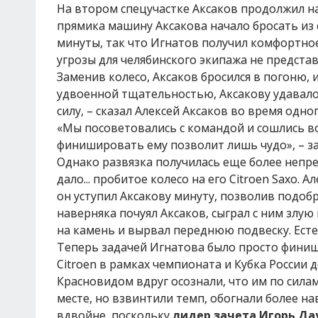
На втором спецучастке Аксаков продолжил на
прямика машину Аксакова начало бросать из 
минуты, так что Игнатов получил комфортно
угрозы для челябинского экипажа не представ
Заменив колесо, Аксаков бросился в погоню, 
удвоенной тщательностью, Аксакову удавалос
силу, – сказал Алексей Аксаков во время одно
«Мы посоветовались с командой и сошлись во
финишировать ему позволит лишь чудо», – за
Однако развязка получилась еще более непр
дало... пробитое колесо на его Citroen Saxo.
он уступил Аксакову минуту, позволив подобр
наверняка почуял Аксаков, сыграл с ним злую
на камень и вырвал переднюю подвеску. Есте
Теперь задачей Игнатова было просто финиш
Citroen в рамках чемпионата и Кубка России д
Красновидом вдруг осознали, что им по силам
месте, но взвинтили темп, обогнали более на
вдвойне, поскольку
лидер
зачета Игорь Да