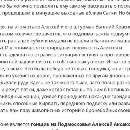
ло бы логично позволить ему самому рассказать о посл
, прошедшем в минувшие выходные вблизи Сатки. Но б
ря, на этом этапе Алексей и его штурман Евгений Крас
таком количестве зачетов, что подниматься на подиум
ть раз, а все кубки и медали не вошли в багажник маш
). И я понимал, что природная скромность Алексея и
ть адекватно отразить ситуацию вступят в противоре
иятной задачи писать о собственных успехах. Игнатов 
е, о чем я. Это была победа не только гонщика, но и стр
мея» из ухабистых дорог, проложенных по ярусам довольн
бывали руду. Здесь не так много пыли, зато полно разн
 режут пятки, даже когда ступаешь по ним в ботинках.
оприводных машин, усилия прошедшего накануне грейде
жники, способные вырвать переднюю подвеску или раз
зать вам пару живописных историй о бронебойных свой
зоне является
гонщик из Подмосковья Алексей Аксак