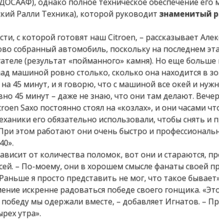
ДОСААФ), однако полное техническое обеспечение его
нский Ралли Техника), которой руководит
знаменитый р
и, с которой готовят наш Citroen, – рассказывает Алекс
ново собранный автомобиль, поскольку на последнем эт
теле (результат «пойманного» камня). Но еще больше
д машиной ровно столько, сколько она находится в зо
 на 45 минут, и я говорю, что с машиной все окей и нуж
овно 45 минут – даже не знаю, что они там делают. Вече
roen Saxo постоянно стоял на «козлах», и они часами чт
механики его обязательно использовали, чтобы снять и
 При этом работают они очень быстро и профессиональн
40».
висит от количества поломок, вот они и стараются, п
ксей. – По-моему, они в хорошем смысле фанаты своей п
 Раньше я просто представить не мог, что такое бывает»
мение искренне радоваться победе своего гонщика. «Эт
у победу мы одержали вместе, – добавляет Игнатов. – П
рех утра».