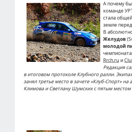
А почему бы
команде УРТ
стала общей
земле перед
В абсолютн
Желудов
(S
молодой пи
чемпионата 
Rrch.ru
и
Clu
Редакция са
в итоговом протоколе Клубного ралли. Экипаж
занял третье место в зачете «Клуб-Спорт» на
Климова и Светлану Шумских с пятым местом 