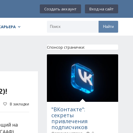
Создать аккаунт
Вход на сайт
КАРЬЕРА
Найти
Спонсор странички:
)!
В закладки
"ВКонтакте":
секреты
привлечения
ющий на
подписчиков
СААФ).