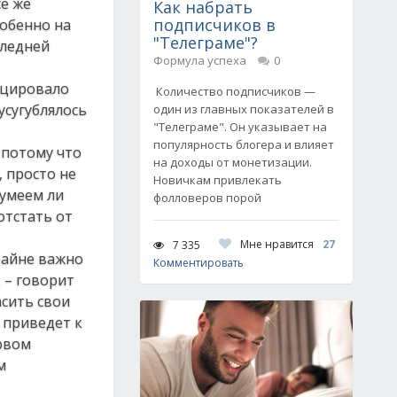
се же
Как набрать
подписчиков в
собенно на
"Телеграме"?
следней
Формула успеха
0
оцировало
Количество подписчиков —
усугублялось
один из главных показателей в
"Телеграме". Он указывает на
популярность блогера и влияет
 потому что
на доходы от монетизации.
), просто не
Новичкам привлекать
сумеем ли
фолловеров порой
отстать от
Мне нравится
27
7 335
райне важно
Комментировать
 – говорит
асить свои
о приведет к
рвом
м