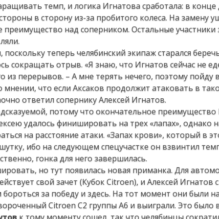
ращивать темп, и логика Игнатова сработала: в конце
стороны в сторону из-за пробитого колеса. На замену 
е преимущество над соперником. Остальные участники 
ляли.
и, поскольку теперь челябинский экипаж старался береч
ь сокращать отрыв. «Я знаю, что Игнатов сейчас не ед
го из перерывов. – А мне терять нечего, поэтому пойду в
 мнении, что если Аксаков продолжит атаковать в так
очно ответил сопернику Алексей Игнатов.
едсказуемой, потому что окончательное преимущество
 Алексею удалось финишировать на трех «лапах», однако 
аться на расстояние атаки. «Запах крови», который в э
 шутку, ибо на следующем спецучастке он взвинтил темп
ственно, гонка для него завершилась.
ировать, но тут появилась новая приманка. Для автом
ействует свой зачет (Кубок Citroen), и Алексей Игнатов 
 бороться за победу и здесь. На тот момент они были н
вороченный Citroen C2 группы А6 и выиграли. Это было
утов
к тому моменту сошел, так что челябинцы сократи