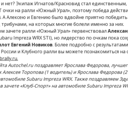
 и нет? Экипаж Игнатов/Красновид стал единственным,
 очки на ралли «Южный Урал», поэтому победа действ
. А Алексею и Евгению было вдвойне приятно победить
 трибунами, на которых многие болели именно за них.
ом зачете ралли «Южный Урал» первенствовал
Алекса
ubaru Impreza WRX STI), но лидерство по очкам пока со
лот Евгений Новиков
. Более подробно с результатами
России и Клубного ралли вы можете познакомиться на 
brally.ru.
йта А
utochel.ru
поздравляет Ярослава Федорова, лучшег
 Алексея Торопова (1 водитель) и Ярослава Федорова (2
 автомобиле
Subaru Impreza WRX
.
Также поздравляем Эду
в зачете «Клуб-Спорт» на автомобиле
Subaru Impreza W