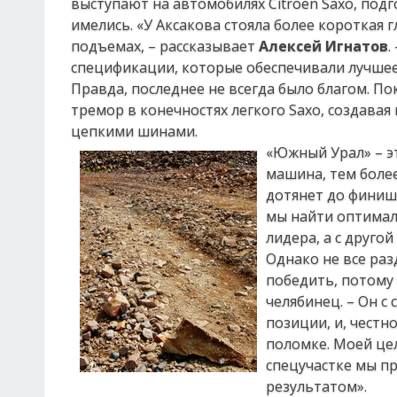
выступают на автомобилях Citroen Saxo, подг
имелись. «У Аксакова стояла более короткая 
подъемах, – рассказывает
Алексей Игнатов
.
спецификации, которые обеспечивали лучшее 
Правда, последнее не всегда было благом. 
тремор в конечностях легкого Saxo, создавая
цепкими шинами.
«Южный Урал» – эт
машина, тем боле
дотянет до финиша
мы найти оптималь
лидера, а с друго
Однако не все раз
победить, потому 
челябинец. – Он с
позиции, и, честн
поломке. Моей це
спецучастке мы п
результатом».