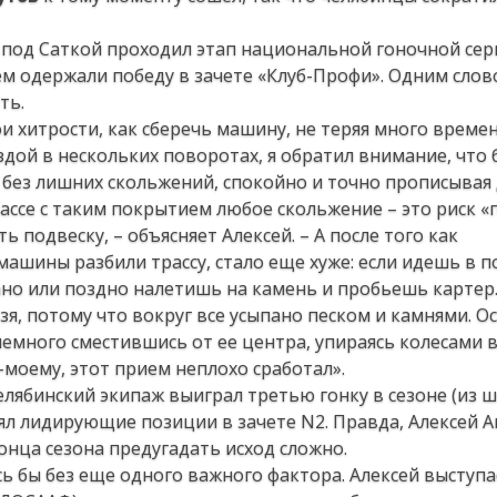
 под Саткой проходил этап национальной гоночной сер
ием одержали победу в зачете «Клуб-Профи». Одним слов
ть.
ои хитрости, как сберечь машину, не теряя много времен
здой в нескольких поворотах, я обратил внимание, что 
 без лишних скольжений, спокойно и точно прописывая 
ассе с таким покрытием любое скольжение – это риск 
ь подвеску, – объясняет Алексей. – А после того как
ашины разбили трассу, стало еще хуже: если идешь в 
ано или поздно налетишь на камень и пробьешь картер.
ьзя, потому что вокруг все усыпано песком и камнями. О
 немного сместившись от ее центра, упираясь колесами 
о-моему, этот прием неплохо сработал».
елябинский экипаж выиграл третью гонку в сезоне (из 
ял лидирующие позиции в зачете N2. Правда, Алексей А
конца сезона предугадать исход сложно.
сь бы без еще одного важного фактора. Алексей выступа