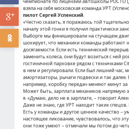
чемпионате по лицензии автошколы РОСТО (
взяла на себя московская команда УРТ (Успе
пилот Сергей Успенский
.
«Честно сказать, я поражаюсь той тщательност
началу этой гонки я получил практически за
Выборге мы финишировали на стучащем двига
шокирует, что механики команды работают на
досягаемости. Если есть технический перерыв
заменить колеса, они будут возиться с ней р
гостиничной парковке рядом с техничками Cit
в нем и регулировали. Если был лишний час, 
амортизаторы, рычаги подвески и так далее.
например, коробку передач меняют минут за 
Может быть, зарплата механиков напрямую за
я. «Думаю, дело не в зарплате, – говорит Але
Даже не знаю, где УРТ находит таких спецов.
Есть у команды и другое ценное качество – у
настоящее ликование, чувствовалось, что эт
они тоже умеют – отмечали мы потом до четы