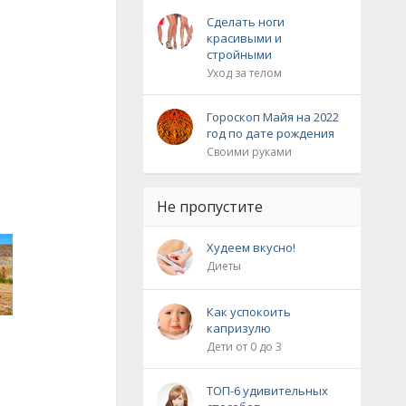
Сделать ноги
красивыми и
стройными
Уход за телом
Гороскоп Майя на 2022
год по дате рождения
Своими руками
Не пропустите
Худеем вкусно!
Диеты
Как успокоить
капризулю
Дети от 0 до 3
ТОП-6 удивительных