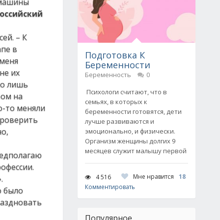
 машины
оссийский
ей. – К
апе в
Подготовка К
 меня
Беременности
не их
Беременность
0
но лишь
Психологи считают, что в
ром на
семьях, в которых к
о-то меняли
беременности готовятся, дети
 проверить
лучше развиваются и
о,
эмоционально, и физически.
Организм женщины долгих 9
месяцев служит малышу первой
редполагаю
рофессии.
Мне нравится
18
4 516
.
Комментировать
о было
раздновать
Популярное