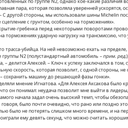
отовленных по группе N2, однако кое-какие различия в
главная пара, которая позволяла уверенней ускорятся, о
 – С другой стороны, мы использовали шины Michelin по
сцепление с грунтом, особенно на торможениях».
Покрытие-гребенка перед некоторыми поворотами пров
 на торможениях ударную нагрузку на трансмиссию, что 
о трасса-убийца. На ней невозможно ехать на пределе,
е группы N2 (полустандартный автомобиль
– прим. ред.
, – делится Алексей. – Ключ к успеху заключался в том, 
ную скорость, которая позволит, с одной стороны, не 
й – сохранить машину до решающей фазы гонки».
деляли мнение Игнатова. «Для Алексея Аксакова было к
что он понимал: неудача позволит мне выйти в лидеры,
 самого начала задал очень высокий темп, чтобы обезоп
о говоря, было почти очевидно, что рано или поздно эт
лью было не потерять слишком много времени, и на пе
роиграли ему девять секунд, что можно считать хороши