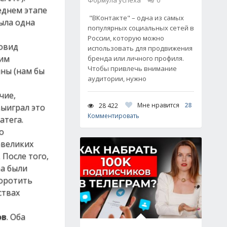
Формула успеха
0
еднем этапе
"ВКонтакте" – одна из самых
ыла одна
популярных социальных сетей в
России, которую можно
новид
использовать для продвижения
 им
бренда или личного профиля.
Чтобы привлечь внимание
ины (нам бы
аудитории, нужно
чие,
Мне нравится
28
28 422
выиграл это
Комментировать
атега.
о
овеликих
 После того,
ра были
воротить
ствах
ов
. Оба