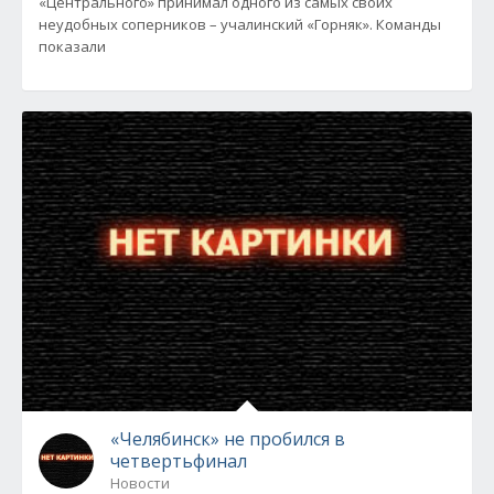
«Центрального» принимал одного из самых своих
неудобных соперников – учалинский «Горняк». Команды
показали
«Челябинск» не пробился в
четвертьфинал
Новости