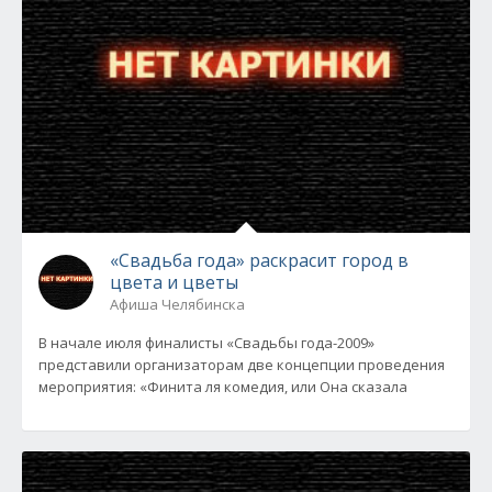
«Свадьба года» раскрасит город в
цвета и цветы
Афиша Челябинска
В начале июля финалисты «Свадьбы года-2009»
представили организаторам две концепции проведения
мероприятия: «Финита ля комедия, или Она сказала