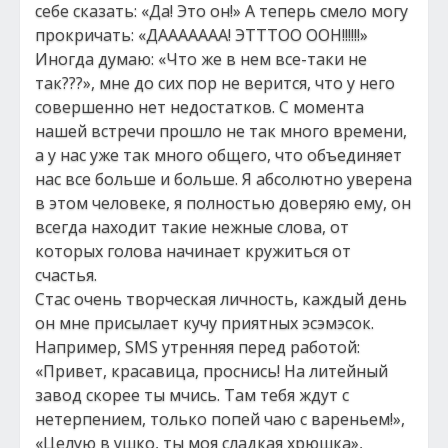
себе сказать: «Да! Это он!» А теперь смело могу
прокричать: «ДААААААА! ЭТТТОО ООН!!!!!!»
Иногда думаю: «Что же в нем все-таки не
так???», мне до сих пор не верится, что у него
совершенно нет недостатков. С момента
нашей встречи прошло не так много времени,
а у нас уже так много общего, что объединяет
нас все больше и больше. Я абсолютно уверена
в этом человеке, я полностью доверяю ему, он
всегда находит такие нежные слова, от
которых голова начинает кружиться от
счастья.
Стас очень творческая личность, каждый день
он мне присылает кучу приятных эсэмэсок.
Например, SMS утренняя перед работой:
«Привет, красавица, проснись! На литейный
завод скорее ты мчись. Там тебя ждут с
нетерпением, только попей чаю с вареньем!»,
«Целую в ушко, ты моя сладкая хрюшка»,