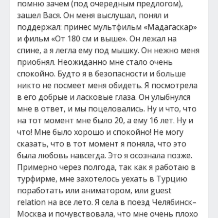
помню зачем (под очередным предлогом),
зашел Вася. Он меня выслушал, понял и
поддержал: принес мультфильм «Мадагаскар»
и фильм «От 180 см и выше». Он лежал на
спине, а я легла ему под мышку. Он нежно меня
приобнял. Неожиданно мне стало очень
спокойно. Будто я в безопасности и больше
никто не посмеет меня обидеть. Я посмотрела
в его добрые и ласковые глаза. Он улыбнулся
мне в ответ, и мы поцеловались. Ну и что, что
на тот момент мне было 20, а ему 16 лет. Ну и
что! Мне было хорошо и спокойно! Не могу
сказать, что в тот момент я поняла, что это
была любовь навсегда. Это я осознала позже.
Примерно через полгода, так как я работаю в
турфирме, мне захотелось уехать в Турцию
поработать или аниматором, или guest
relation на все лето. Я села в поезд Челябинск–
Москва и почувствовала, что мне очень плохо