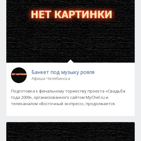
Банкет под музыку рояля
Афиша Челябинска
Подготовка к финальному торжеству проекта «Свадьба
года 2009», организованного сайтом MyChel.ru и
телеканалом «Восточный экспресс», продолжается.