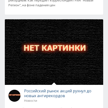
рекордным. Как передает корреспондент РИА "Новый
Регион", на фоне падения цен
Российский рынок акций рухнул до
новых антирекордов
Новости