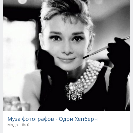
Муза фотографов - Одри Хепберн
Мода
0