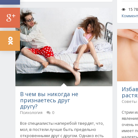
15 7
Коммент
Избав
В чем вы никогда не
растя
признаетесь друг
Советы
другу?
Стрии и
Психология
0
явление
Все специалисты наперебой твердят, что,
очень н
мол, в постели лучше быть предельно
имеет п
откровенными друг с другом. Однако есть
надеятьс