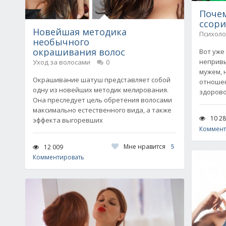
Почем
ссори
Новейшая методика
Психоло
необычного
окрашивания волос
Вот уже
непривы
Уход за волосами
0
мужем, 
Окрашивание шатуш представляет собой
отношен
одну из новейших методик мелирования.
здорово
Она преследует цель обретения волосами
максимально естественного вида, а также
10 2
эффекта выгоревших
Коммент
Мне нравится
5
12 009
Комментировать