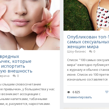
Опубликован топ-
самых сексуальны
женщин мира
Шоу-бизнес
0
 вредных
Список "100 самых сексу
ычек, которые
мира" ежегодно публикуе
 испортить
к журналу и обычно стано
кую внешность
июне. Список из 100 прет
 врача
0
изначально составляется
ы слышим словосочетание
е привычки», у большинства у нас
6 825
е возникают ассоциации с
Комментировать
ьными напитками, табачными
ми, и, разумеется, наркотиками.