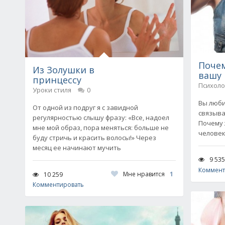
Поче
Из Золушки в
вашу 
принцессу
Психоло
Уроки стиля
0
Вы люби
От одной из подруг я с завидной
связыва
регулярностью слышу фразу: «Все, надоел
Почему 
мне мой образ, пора меняться: больше не
человек
буду стричь и красить волосы!» Через
месяц ее начинают мучить
9 535
Коммент
Мне нравится
1
10 259
Комментировать