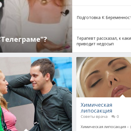
Подготовка К Беременнос
сто болеет?
Терапевт рассказал, к как
приводит недосып
Химическая
липосакция
Советы врача
0
Химическая липосакция – 