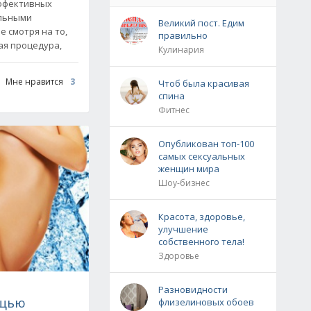
эффективных
альными
Великий пост. Едим
 смотря на то,
правильно
ая процедура,
Кулинария
Мне нравится
3
Чтоб была красивая
спина
Фитнес
Опубликован топ-100
самых сексуальных
женщин мира
Шоу-бизнес
Красота, здоровье,
улучшение
собственного тела!
Здоровье
Разновидности
ощью
флизелиновых обоев