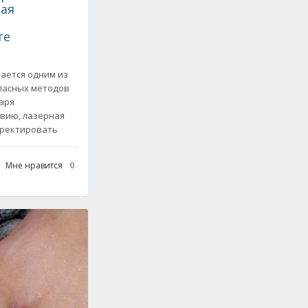
ная
те
ается одним из
пасных методов
аря
вию, лазерная
рректировать
Мне нравится
0