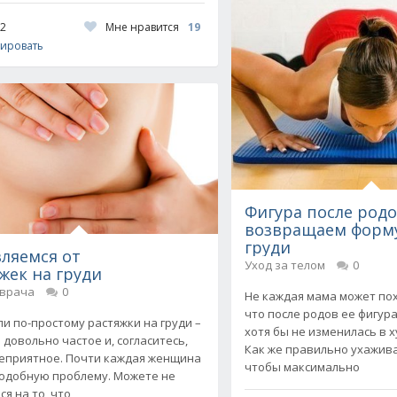
Мне нравится
19
82
ировать
Фигура после родо
возвращаем форм
груди
ляемся от
Уход за телом
0
жек на груди
 врача
0
Не каждая мама может пох
что после родов ее фигур
ли по-простому растяжки на груди –
хотя бы не изменилась в 
 довольно частое и, согласитесь,
Как же правильно ухажива
еприятное. Почти каждая женщина
чтобы максимально
одобную проблему. Можете не
я на то, что