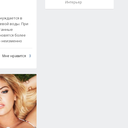
Интерьер
нуждается в
евой воды. При
танные
новятся более
о неизменно
Мне нравится
3