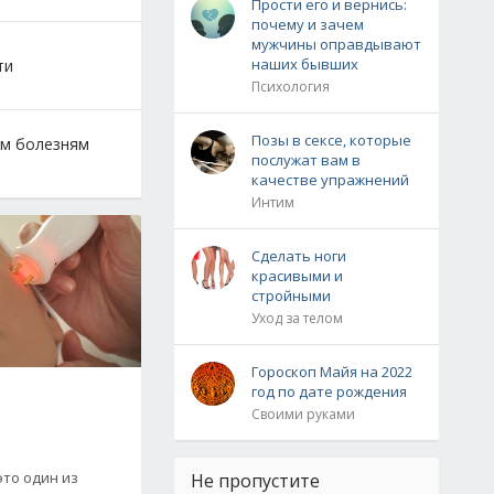
Прости его и вернись:
почему и зачем
мужчины оправдывают
наших бывших
ти
Психология
Позы в сексе, которые
им болезням
послужат вам в
качестве упражнений
Интим
Сделать ноги
красивыми и
стройными
Уход за телом
Гороскоп Майя на 2022
год по дате рождения
Своими руками
это один из
Не пропустите