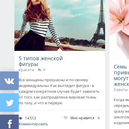
5 типов женской
фигуры
Семь
Красота
0
прив
могут
Все женщины прекрасны и по-своему
женс
индивидуальны. Как выглядит фигура - в
Советы
каждом конкретном случае будет зависеть
от того, как распределена жировая ткань
Когда м
по телу, и что в первую
«вредны
сразу ж
алкогол
Мне нравится
4
14 513
изделия
Комментировать