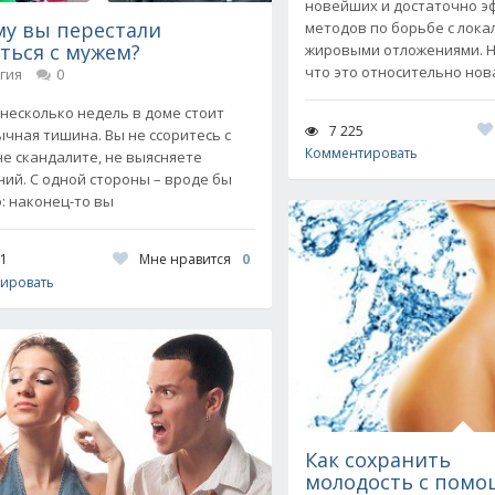
новейших и достаточно 
у вы перестали
методов по борьбе с лок
ться с мужем?
жировыми отложениями. Не
что это относительно нов
гия
0
 несколько недель в доме стоит
7 225
чная тишина. Вы не ссоритесь с
Комментировать
не скандалите, не выясняете
ий. С одной стороны – вроде бы
: наконец-то вы
Мне нравится
0
81
ировать
Как сохранить
молодость с пом