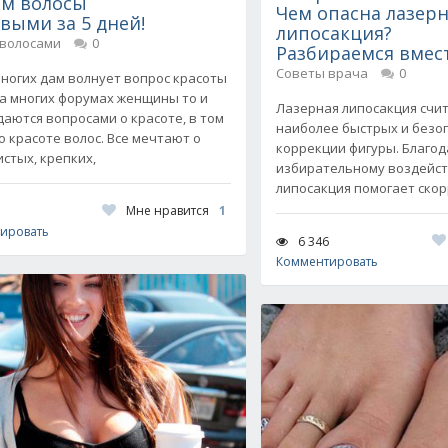
ем волосы
Чем опасна лазер
выми за 5 дней!
липосакция?
 волосами
0
Разбираемся вмес
Советы врача
0
ногих дам волнует вопрос красоты
На многих форумах женщины то и
Лазерная липосакция счит
даются вопросами о красоте, в том
наиболее быстрых и безо
 о красоте волос. Все мечтают о
коррекции фигуры. Благод
стых, крепких,
избирательному воздейст
липосакция помогает ско
Мне нравится
1
ировать
6 346
Комментировать