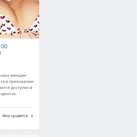
100
х
альных женщин
тся в приложении
вится доступен в
енденток
Мне нравится
0