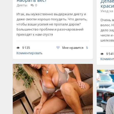
Дела
Диеты
0
краси
Уход за
Итак, вы мужественно выдержали диету и
даже смогли хорошо похудеть. Что делать,
Очень м
чтобы ваши усилия не пропали даром?
волос. 
Большинство проблем и разочарований
дело за
приходят к нам спустя
числе и
шелкови
Мне нравится
5
9 135
Комментировать
9 541
Коммент