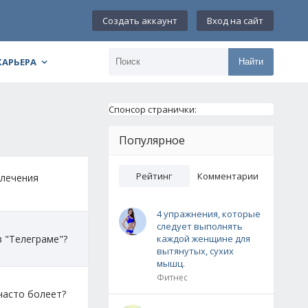
Создать аккаунт
Вход на сайт
КАРЬЕРА
Найти
Спонсор странички:
Популярное
Рейтинг
Комментарии
влечения
4 упражнения, которые
следует выполнять
в "Телеграме"?
каждой женщине для
вытянутых, сухих
мышц.
Фитнес
часто болеет?