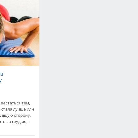
в:
у
вастаться тем,
а стала лучше или
худшую сторону.
ть за грудью,