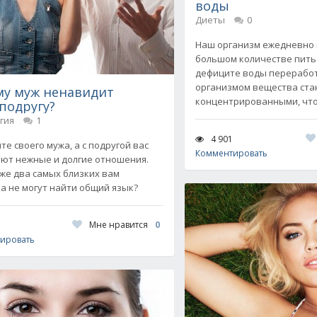
воды
Диеты
0
Наш организм ежедневно 
большом количестве пить
дефиците воды перерабо
организмом вещества ста
му муж ненавидит
концентрированными, чт
подругу?
гия
1
4 901
те своего мужа, а с подругой вас
Комментировать
ют нежные и долгие отношения.
же два самых близких вам
а не могут найти общий язык?
Мне нравится
0
ировать